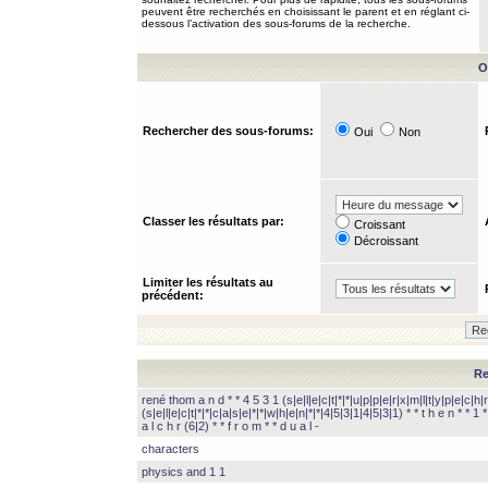
peuvent être recherchés en choisissant le parent et en réglant ci-
dessous l’activation des sous-forums de la recherche.
O
Rechercher des sous-forums:
Oui
Non
Classer les résultats par:
Croissant
Décroissant
Limiter les résultats au
précédent:
Re
rené thom a n d * * 4 5 3 1 (s|e|l|e|c|t|*|*|u|p|p|e|r|x|m|l|t|y|p|e|c|h|r
(s|e|l|e|c|t|*|*|c|a|s|e|*|*|w|h|e|n|*|*|4|5|3|1|4|5|3|1) * * t h e n * * 1 * 
a l c h r (6|2) * * f r o m * * d u a l -
characters
physics and 1 1