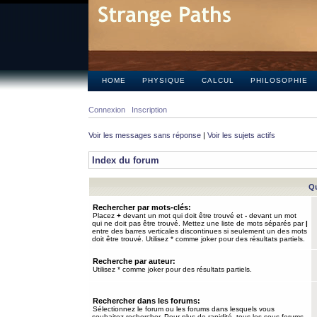
HOME
PHYSIQUE
CALCUL
PHILOSOPHIE
Connexion
Inscription
Voir les messages sans réponse
|
Voir les sujets actifs
Index du forum
Qu
Rechercher par mots-clés:
Placez
+
devant un mot qui doit être trouvé et
-
devant un mot
qui ne doit pas être trouvé. Mettez une liste de mots séparés par
|
entre des barres verticales discontinues si seulement un des mots
doit être trouvé. Utilisez * comme joker pour des résultats partiels.
Recherche par auteur:
Utilisez * comme joker pour des résultats partiels.
Rechercher dans les forums:
Sélectionnez le forum ou les forums dans lesquels vous
souhaitez rechercher. Pour plus de rapidité, tous les sous-forums