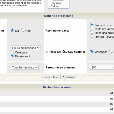
oisissant le parent et en réglant ci-
-forums de la recherche.
Options de recherche
Sujets et text
Texte des mes
ums:
Rechercher dans:
Oui
Non
Titres des suje
Premier messag
Afficher les résultats comme:
Messages
Croissant
Décroissant
Retourner en premier:
Recherches récentes
07 
07 
07 
07