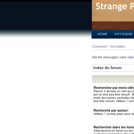
HOME
PHYSIQUE
Connexion
Inscription
Voir les messages sans rép
Index du forum
Rechercher par mots-clés
Placez
+
devant un mot qui do
qui ne doit pas être trouvé. 
entre des barres verticales d
doit être trouvé. Utilisez * co
Recherche par auteur:
Utilisez * comme joker pour de
Rechercher dans les for
Sélectionnez le forum ou les
souhaitez rechercher. Pour pl