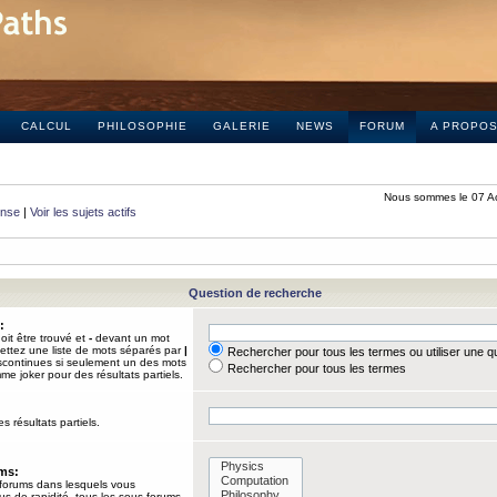
CALCUL
PHILOSOPHIE
GALERIE
NEWS
FORUM
A PROPO
Nous sommes le 07 A
onse
|
Voir les sujets actifs
Question de recherche
:
it être trouvé et
-
devant un mot
Mettez une liste de mots séparés par
|
Rechercher pour tous les termes ou utiliser une 
iscontinues si seulement un des mots
Rechercher pour tous les termes
mme joker pour des résultats partiels.
s résultats partiels.
ums:
 forums dans lesquels vous
us de rapidité, tous les sous-forums