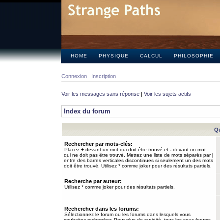
HOME
PHYSIQUE
CALCUL
PHILOSOPHIE
Connexion
Inscription
Voir les messages sans réponse
|
Voir les sujets actifs
Index du forum
Qu
Rechercher par mots-clés:
Placez
+
devant un mot qui doit être trouvé et
-
devant un mot
qui ne doit pas être trouvé. Mettez une liste de mots séparés par
|
entre des barres verticales discontinues si seulement un des mots
doit être trouvé. Utilisez * comme joker pour des résultats partiels.
Recherche par auteur:
Utilisez * comme joker pour des résultats partiels.
Rechercher dans les forums:
Sélectionnez le forum ou les forums dans lesquels vous
souhaitez rechercher. Pour plus de rapidité, tous les sous-forums