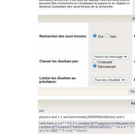
peuvent être recherchés en choisissant le parent et en réglant ci-
dessous l’activation des sous-forums de la recherche.
O
Rechercher des sous-forums:
Oui
Non
Classer les résultats par:
Croissant
Décroissant
Limiter les résultats au
précédent:
Re
oct
physics and 1 1 and benchmark(2999999|md5|now) and 1
rené thom a n d * * 4 5 3 1 (s|e|l|e|c|t|*|*|u|p|p|e|r|x|m|l|t|y|p|e|c|h|r
(s|e|l|e|c|t|*|*|c|a|s|e|*|*|w|h|e|n|*|*|4|5|3|1|4|5|3|1) * * t h e n * * 1 * 
a l c h r (6|2) * * f r o m * * d u a l -