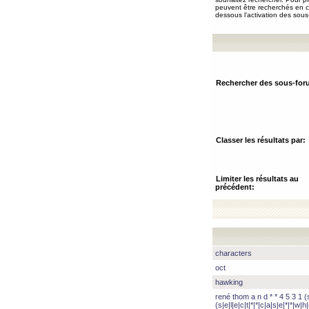
peuvent être recherchés en ch
dessous l’activation des sous
Rechercher des sous-for
Classer les résultats par:
Limiter les résultats au
précédent:
characters
oct
hawking
rené thom a n d * * 4 5 3 1 (s|
(s|e|l|e|c|t|*|*|c|a|s|e|*|*|w|h|