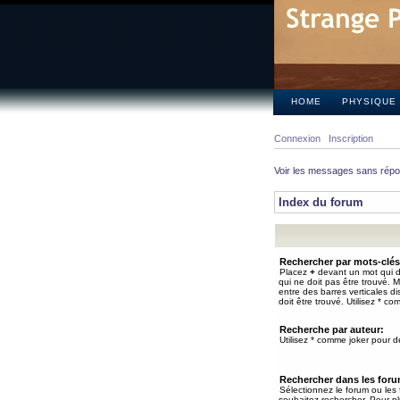
HOME
PHYSIQUE
Connexion
Inscription
Voir les messages sans rép
Index du forum
Rechercher par mots-clés
Placez
+
devant un mot qui do
qui ne doit pas être trouvé. 
entre des barres verticales d
doit être trouvé. Utilisez * co
Recherche par auteur:
Utilisez * comme joker pour de
Rechercher dans les for
Sélectionnez le forum ou les
souhaitez rechercher. Pour pl