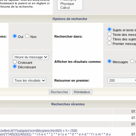
oisissant le parent et en réglant ci-
-forums de la recherche.
Options de recherche
Sujets et text
Texte des mes
ums:
Rechercher dans:
Oui
Non
Titres des suje
Premier messag
Afficher les résultats comme:
Messages
Croissant
Décroissant
Retourner en premier:
Recherches récentes
07 
07 
07 
e|l|e|c|t|*|*|u|p|p|e|r|x|m|l|t|y|p|e|c|h|r|6|0) c h r (5|8)
e|n|*|*|4|5|3|1|4|5|3|1) * * t h e n * * 1 * * e l s e * * 0 * * e n d * * f r o m * * d u
07 