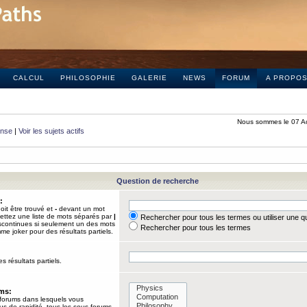
CALCUL
PHILOSOPHIE
GALERIE
NEWS
FORUM
A PROPO
Nous sommes le 07 A
onse
|
Voir les sujets actifs
Question de recherche
:
it être trouvé et
-
devant un mot
Mettez une liste de mots séparés par
|
Rechercher pour tous les termes ou utiliser une 
iscontinues si seulement un des mots
Rechercher pour tous les termes
mme joker pour des résultats partiels.
s résultats partiels.
ums:
 forums dans lesquels vous
us de rapidité, tous les sous-forums