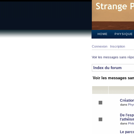
HOME
PHYSIQUE
Connexion
Inscription
Voir les messages sans rép
Index du forum
Voir les messages sa
Création
dans
Phy
De l'espr
l'athéis
dans
Phil
Le parc