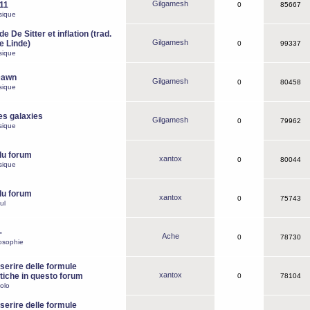
Gilgamesh
o11
0
85667
sique
e De Sitter et inflation (trad.
Gilgamesh
de Linde)
0
99337
sique
Dawn
Gilgamesh
0
80458
sique
es galaxies
Gilgamesh
0
79962
sique
du forum
xantox
0
80044
sique
du forum
xantox
0
75743
ul
-
Ache
0
78730
osophie
erire delle formule
xantox
iche in questo forum
0
78104
olo
erire delle formule