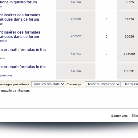
xantox
iche in questo forum
0
82725
ca
 insérer des formules
xantox
tiques dans ce forum
0
64276
ul
 insérer des formules
xantox
tiques dans ce forum
0
70656
sique
nsert math formulas in this
xantox
0
135969
ics
nsert math formulas in this
xantox
0
158291
putation
 messages précédents:
Classer par:
 trouvée 15 résultats ]
Sauter vers: