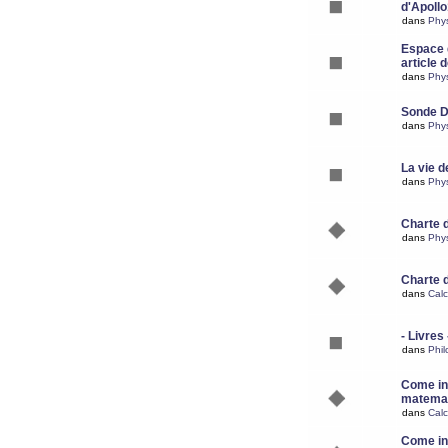
d'Apoll
dans
Phy
Espace d
article 
dans
Phy
Sonde 
dans
Phy
La vie d
dans
Phy
Charte 
dans
Phy
Charte 
dans
Calc
- Livres 
dans
Phil
Come ins
matemat
dans
Calc
Come ins