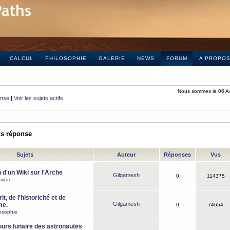
CALCUL
PHILOSOPHIE
GALERIE
NEWS
FORUM
A PROPO
Nous sommes le 06 A
onse
|
Voir les sujets actifs
ns réponse
Sujets
Auteur
Réponses
Vus
 d'un Wiki sur l'Arche
Gilgamesh
0
114375
sique
it, de l'historicité et de
Gilgamesh
me.
0
74654
osophie
ours lunaire des astronautes