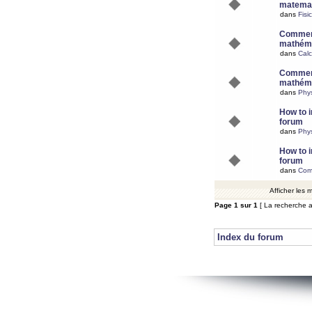
matemat
dans
Fisi
Comment
mathéma
dans
Calc
Comment
mathéma
dans
Phy
How to i
forum
dans
Phys
How to i
forum
dans
Com
Afficher les
Page
1
sur
1
[ La recherche a
Index du forum