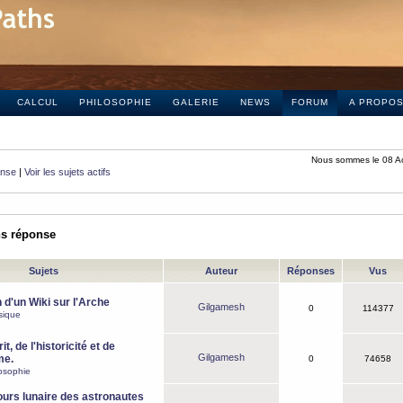
CALCUL
PHILOSOPHIE
GALERIE
NEWS
FORUM
A PROPO
Nous sommes le 08 A
onse
|
Voir les sujets actifs
ns réponse
Sujets
Auteur
Réponses
Vus
 d'un Wiki sur l'Arche
Gilgamesh
0
114377
sique
it, de l'historicité et de
Gilgamesh
me.
0
74658
osophie
ours lunaire des astronautes