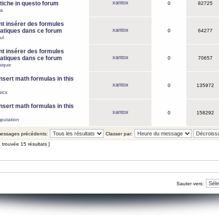
xantox
iche in questo forum
0
82725
ca
 insérer des formules
xantox
tiques dans ce forum
0
64277
ul
 insérer des formules
xantox
tiques dans ce forum
0
70657
sique
nsert math formulas in this
xantox
0
135972
ics
nsert math formulas in this
xantox
0
158292
putation
 messages précédents:
Classer par:
 trouvée 15 résultats ]
Sauter vers: