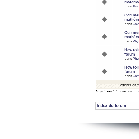
matemat
dans
Fisi
Comment
mathéma
dans
Calc
Comment
mathéma
dans
Phy
How to i
forum
dans
Phys
How to i
forum
dans
Com
Afficher les
Page
1
sur
1
[ La recherche a
Index du forum