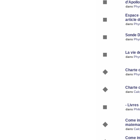
d'Apoll
dans
Phy
Espace d
article 
dans
Phy
Sonde 
dans
Phy
La vie d
dans
Phy
Charte 
dans
Phy
Charte 
dans
Calc
- Livres 
dans
Phil
Come ins
matemat
dans
Calc
Come ins