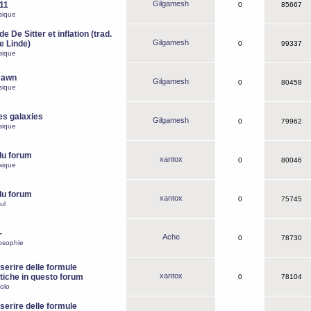
Gilgamesh
o11
0
85667
sique
e De Sitter et inflation (trad.
Gilgamesh
de Linde)
0
99337
sique
Dawn
Gilgamesh
0
80458
sique
es galaxies
Gilgamesh
0
79962
sique
du forum
xantox
0
80046
sique
du forum
xantox
0
75745
ul
-
Ache
0
78730
osophie
erire delle formule
xantox
iche in questo forum
0
78104
olo
erire delle formule