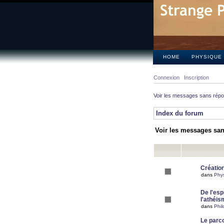
HOME
PHYSIQUE
Connexion
Inscription
Voir les messages sans rép
Index du forum
Voir les messages sa
Création
dans
Phy
De l'espr
l'athéis
dans
Phil
Le parc