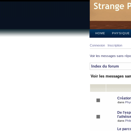
HOME
PHYSIQUE
Connexion
Inscription
Voir les messages sans rép
Index du forum
Voir les messages sa
Création
dans
Phy
De l'espr
l'athéis
dans
Phil
Le parc