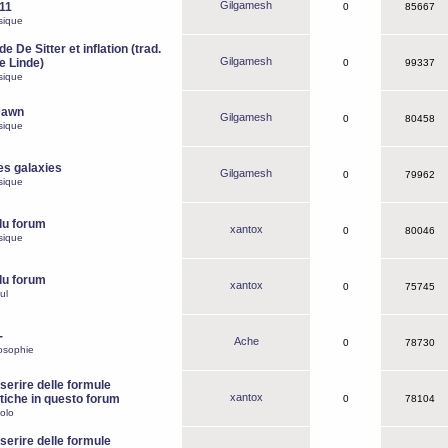
Gilgamesh
o11
0
85667
sique
e De Sitter et inflation (trad.
Gilgamesh
de Linde)
0
99337
sique
Dawn
Gilgamesh
0
80458
sique
es galaxies
Gilgamesh
0
79962
sique
du forum
xantox
0
80046
sique
du forum
xantox
0
75745
ul
-
Ache
0
78730
osophie
erire delle formule
xantox
iche in questo forum
0
78104
olo
erire delle formule