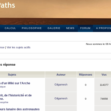
CALCUL
PHILOSOPHIE
GALERIE
NEWS
FORUM
A PROPO
Nous sommes le 08 A
onse
|
Voir les sujets actifs
ns réponse
Sujets
Auteur
Réponses
Vus
 d'un Wiki sur l'Arche
Gilgamesh
0
114377
sique
it, de l'historicité et de
Gilgamesh
me.
0
74658
osophie
ours lunaire des astronautes