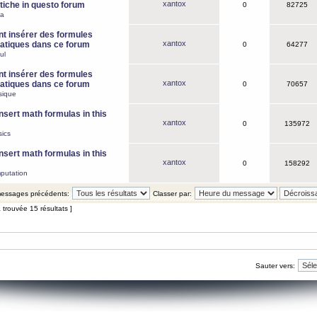
xantox
iche in questo forum
0
82725
ca
 insérer des formules
xantox
tiques dans ce forum
0
64277
ul
 insérer des formules
xantox
tiques dans ce forum
0
70657
sique
nsert math formulas in this
xantox
0
135972
ics
nsert math formulas in this
xantox
0
158292
putation
 messages précédents:
Classer par:
 trouvée 15 résultats ]
Sauter vers: