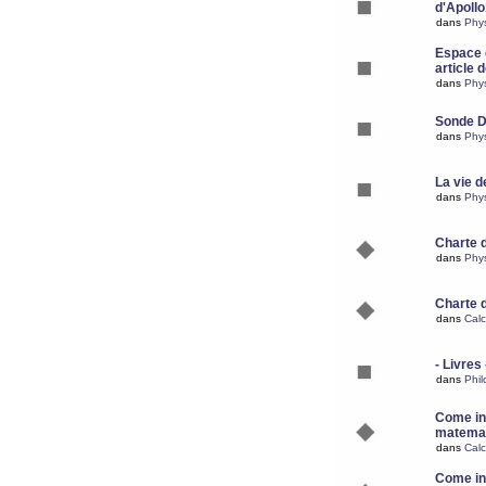
d'Apoll
dans
Phy
Espace d
article 
dans
Phy
Sonde 
dans
Phy
La vie d
dans
Phy
Charte 
dans
Phy
Charte 
dans
Calc
- Livres 
dans
Phil
Come ins
matemat
dans
Calc
Come ins