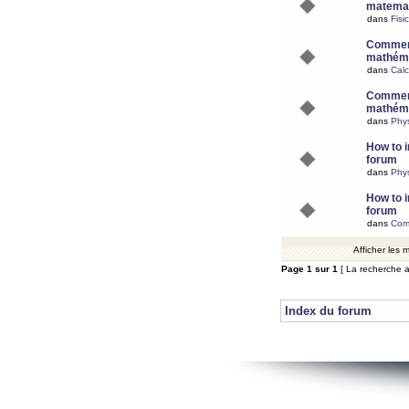
matemat
dans
Fisi
Comment
mathéma
dans
Calc
Comment
mathéma
dans
Phy
How to i
forum
dans
Phys
How to i
forum
dans
Com
Afficher les
Page
1
sur
1
[ La recherche a
Index du forum