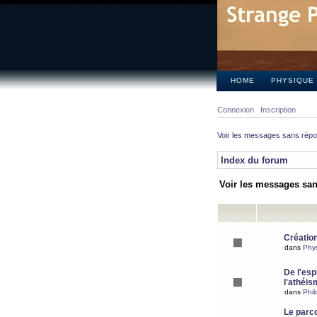
HOME
PHYSIQUE
Connexion
Inscription
Voir les messages sans rép
Index du forum
Voir les messages sa
Création
dans
Phy
De l'espr
l'athéis
dans
Phil
Le parc