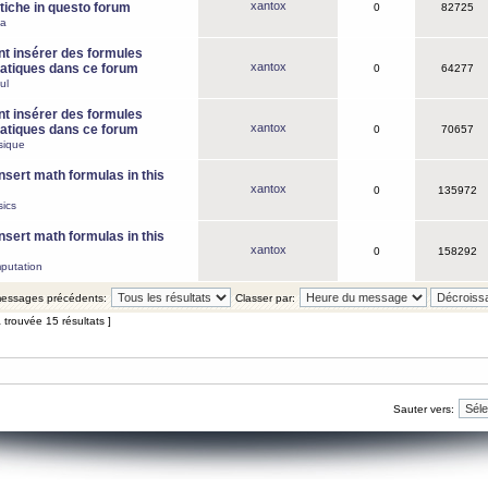
xantox
iche in questo forum
0
82725
ca
 insérer des formules
xantox
tiques dans ce forum
0
64277
ul
 insérer des formules
xantox
tiques dans ce forum
0
70657
sique
nsert math formulas in this
xantox
0
135972
ics
nsert math formulas in this
xantox
0
158292
putation
 messages précédents:
Classer par:
 trouvée 15 résultats ]
Sauter vers: