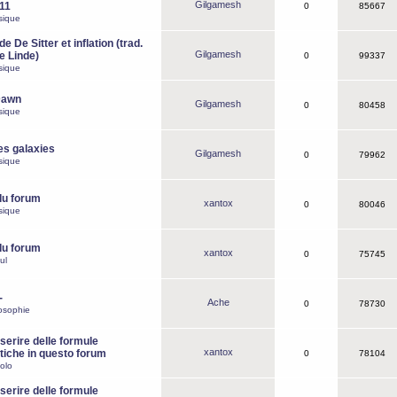
Gilgamesh
o11
0
85667
sique
e De Sitter et inflation (trad.
Gilgamesh
de Linde)
0
99337
sique
Dawn
Gilgamesh
0
80458
sique
es galaxies
Gilgamesh
0
79962
sique
du forum
xantox
0
80046
sique
du forum
xantox
0
75745
ul
-
Ache
0
78730
osophie
erire delle formule
xantox
iche in questo forum
0
78104
olo
erire delle formule