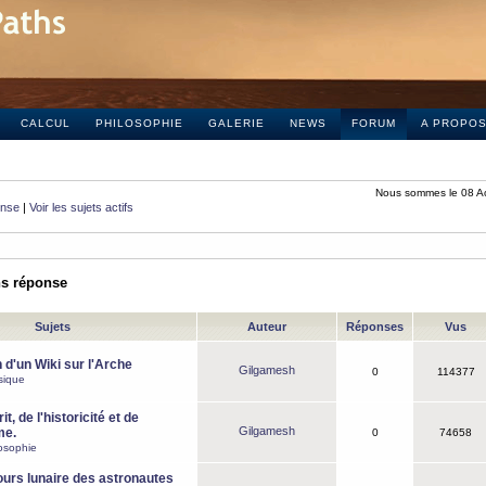
CALCUL
PHILOSOPHIE
GALERIE
NEWS
FORUM
A PROPO
Nous sommes le 08 A
onse
|
Voir les sujets actifs
ns réponse
Sujets
Auteur
Réponses
Vus
 d'un Wiki sur l'Arche
Gilgamesh
0
114377
sique
it, de l'historicité et de
Gilgamesh
me.
0
74658
osophie
ours lunaire des astronautes