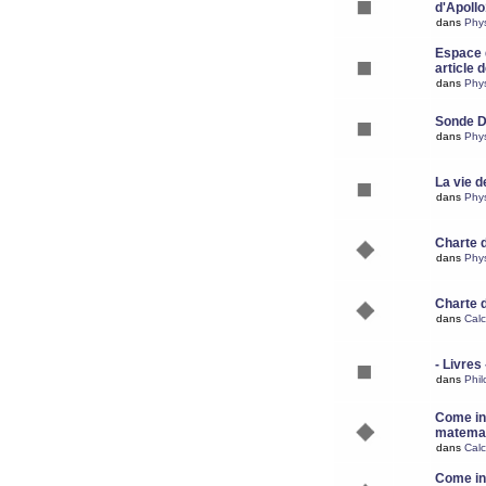
d'Apoll
dans
Phy
Espace d
article 
dans
Phy
Sonde 
dans
Phy
La vie d
dans
Phy
Charte 
dans
Phy
Charte 
dans
Calc
- Livres 
dans
Phil
Come ins
matemat
dans
Calc
Come ins