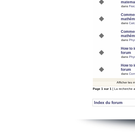
matemat
dans
Fisi
Comment
mathéma
dans
Calc
Comment
mathéma
dans
Phy
How to i
forum
dans
Phys
How to i
forum
dans
Com
Afficher les
Page
1
sur
1
[ La recherche a
Index du forum