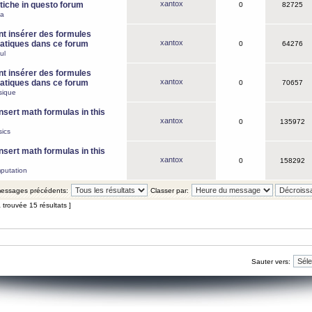
xantox
iche in questo forum
0
82725
ca
 insérer des formules
xantox
tiques dans ce forum
0
64276
ul
 insérer des formules
xantox
tiques dans ce forum
0
70657
sique
nsert math formulas in this
xantox
0
135972
ics
nsert math formulas in this
xantox
0
158292
putation
 messages précédents:
Classer par:
 trouvée 15 résultats ]
Sauter vers: