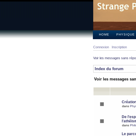
HOME
PHYSIQUE
Connexion
Inscription
Voir les messages sans rép
Index du forum
Voir les messages sa
Création
dans
Phy
De l'espr
l'athéis
dans
Phil
Le parc