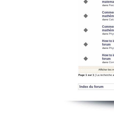
matemat
dans
Fisi
Comment
mathéma
dans
Calc
Comment
mathéma
dans
Phy
How to i
forum
dans
Phys
How to i
forum
dans
Com
Afficher les
Page
1
sur
1
[ La recherche a
Index du forum