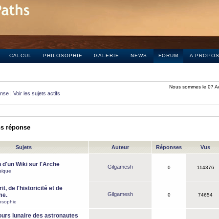
CALCUL
PHILOSOPHIE
GALERIE
NEWS
FORUM
A PROPO
Nous sommes le 07 A
onse
|
Voir les sujets actifs
ns réponse
Sujets
Auteur
Réponses
Vus
 d'un Wiki sur l'Arche
Gilgamesh
0
114376
sique
it, de l'historicité et de
Gilgamesh
me.
0
74654
osophie
ours lunaire des astronautes