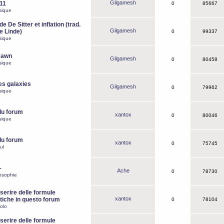
Gilgamesh
o11
0
85667
sique
e De Sitter et inflation (trad.
Gilgamesh
de Linde)
0
99337
sique
Dawn
Gilgamesh
0
80458
sique
es galaxies
Gilgamesh
0
79962
sique
du forum
xantox
0
80046
sique
du forum
xantox
0
75745
ul
-
Ache
0
78730
osophie
erire delle formule
xantox
iche in questo forum
0
78104
olo
erire delle formule