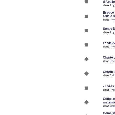
d'Apoll
dans
Phy
Espace d
article 
dans
Phy
Sonde 
dans
Phy
La vie d
dans
Phy
Charte 
dans
Phy
Charte 
dans
Calc
- Livres 
dans
Phil
Come ins
matemat
dans
Calc
Come ins