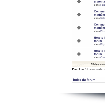
matemat
dans
Fisi
Comment
mathéma
dans
Calc
Comment
mathéma
dans
Phy
How to i
forum
dans
Phys
How to i
forum
dans
Com
Afficher les
Page
1
sur
1
[ La recherche a
Index du forum