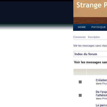
HOME
PHYSIQUE
Connexion
Inscription
Voir les messages sans rép
Index du forum
Voir les messages sa
Création
dans
Phy
De l'espr
l'athéis
dans
Phil
Le parc