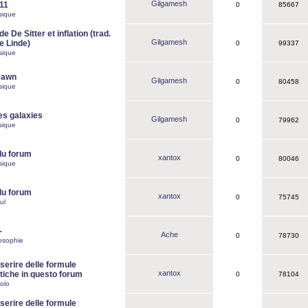
Gilgamesh
o11
0
85667
sique
e De Sitter et inflation (trad.
Gilgamesh
de Linde)
0
99337
sique
Dawn
Gilgamesh
0
80458
sique
es galaxies
Gilgamesh
0
79962
sique
du forum
xantox
0
80046
sique
du forum
xantox
0
75745
ul
-
Ache
0
78730
osophie
erire delle formule
xantox
iche in questo forum
0
78104
olo
erire delle formule