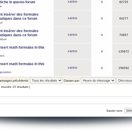
xantox
iche in questo forum
0
82725
ca
 insérer des formules
xantox
tiques dans ce forum
0
64277
ul
 insérer des formules
xantox
tiques dans ce forum
0
70657
sique
nsert math formulas in this
xantox
0
135972
ics
nsert math formulas in this
xantox
0
158292
putation
 messages précédents:
Classer par:
 trouvée 15 résultats ]
Sauter vers: