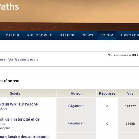
CALCUL
PHILOSOPHIE
GALERIE
NEWS
FORUM
A PROPO
Nous sommes le 08 A
onse
|
Voir les sujets actifs
ns réponse
Sujets
Auteur
Réponses
Vus
 d'un Wiki sur l'Arche
Gilgamesh
0
114377
sique
it, de l'historicité et de
Gilgamesh
me.
0
74658
osophie
ours lunaire des astronautes