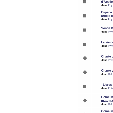
d'Apoll
dans
Phy
Espace d
article 
dans
Phy
Sonde 
dans
Phy
La vie d
dans
Phy
Charte 
dans
Phy
Charte 
dans
Calc
- Livres 
dans
Phil
Come ins
matemat
dans
Calc
Come ins