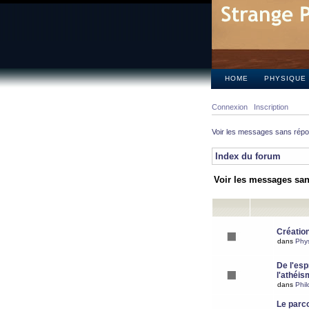
HOME
PHYSIQUE
Connexion
Inscription
Voir les messages sans rép
Index du forum
Voir les messages sa
Création
dans
Phy
De l'espr
l'athéis
dans
Phil
Le parc