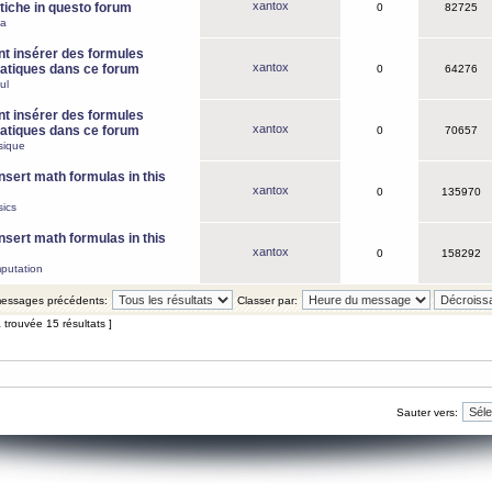
xantox
iche in questo forum
0
82725
ca
 insérer des formules
xantox
tiques dans ce forum
0
64276
ul
 insérer des formules
xantox
tiques dans ce forum
0
70657
sique
nsert math formulas in this
xantox
0
135970
ics
nsert math formulas in this
xantox
0
158292
putation
 messages précédents:
Classer par:
 trouvée 15 résultats ]
Sauter vers: