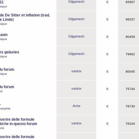
Gilgamesh
o11
0
85667
sique
e De Sitter et inflation (trad.
Gilgamesh
de Linde)
0
99337
sique
Dawn
Gilgamesh
0
80458
sique
es galaxies
Gilgamesh
0
79962
sique
du forum
xantox
0
80045
sique
du forum
xantox
0
75744
ul
-
Ache
0
78730
osophie
erire delle formule
xantox
iche in questo forum
0
78104
olo
erire delle formule