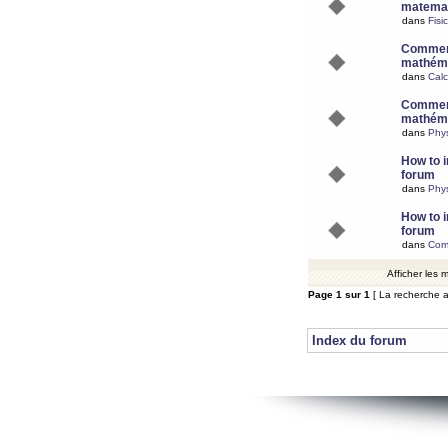
matemat
dans
Fisi
Comment
mathéma
dans
Calc
Comment
mathéma
dans
Phy
How to i
forum
dans
Phys
How to i
forum
dans
Com
Afficher les
Page
1
sur
1
[ La recherche a
Index du forum