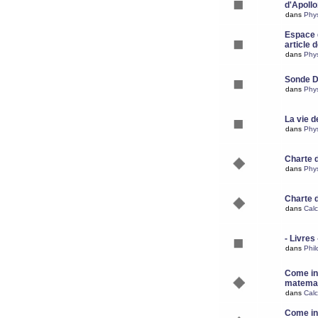
d'Apoll
dans
Phy
Espace d
article 
dans
Phy
Sonde 
dans
Phy
La vie d
dans
Phy
Charte 
dans
Phy
Charte 
dans
Calc
- Livres 
dans
Phil
Come ins
matemat
dans
Calc
Come ins