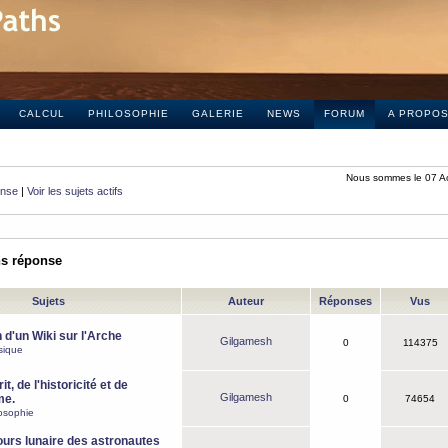
CALCUL
PHILOSOPHIE
GALERIE
NEWS
FORUM
A PROPO
Nous sommes le 07 A
onse
|
Voir les sujets actifs
ns réponse
Sujets
Auteur
Réponses
Vus
 d'un Wiki sur l'Arche
Gilgamesh
0
114375
sique
it, de l'historicité et de
Gilgamesh
me.
0
74654
osophie
ours lunaire des astronautes