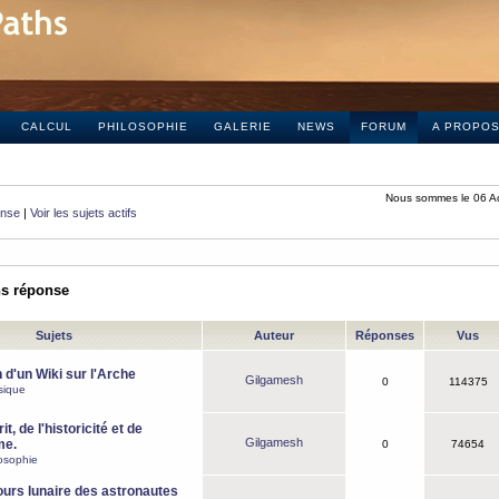
CALCUL
PHILOSOPHIE
GALERIE
NEWS
FORUM
A PROPO
Nous sommes le 06 A
onse
|
Voir les sujets actifs
ns réponse
Sujets
Auteur
Réponses
Vus
 d'un Wiki sur l'Arche
Gilgamesh
0
114375
sique
it, de l'historicité et de
Gilgamesh
me.
0
74654
osophie
ours lunaire des astronautes