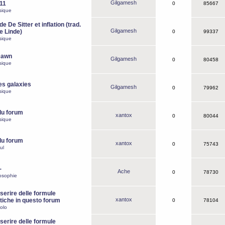
Gilgamesh
o11
0
85667
sique
e De Sitter et inflation (trad.
Gilgamesh
de Linde)
0
99337
sique
Dawn
Gilgamesh
0
80458
sique
es galaxies
Gilgamesh
0
79962
sique
du forum
xantox
0
80044
sique
du forum
xantox
0
75743
ul
-
Ache
0
78730
osophie
erire delle formule
xantox
iche in questo forum
0
78104
olo
erire delle formule