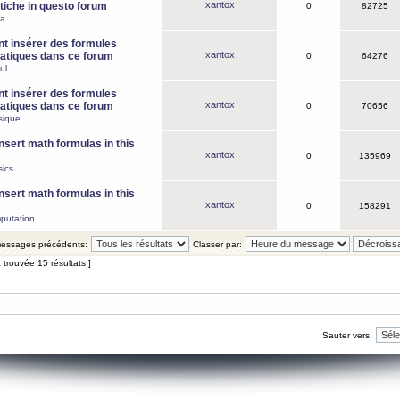
xantox
iche in questo forum
0
82725
ca
 insérer des formules
xantox
tiques dans ce forum
0
64276
ul
 insérer des formules
xantox
tiques dans ce forum
0
70656
sique
nsert math formulas in this
xantox
0
135969
ics
nsert math formulas in this
xantox
0
158291
putation
 messages précédents:
Classer par:
 trouvée 15 résultats ]
Sauter vers: