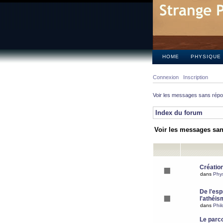
HOME
PHYSIQUE
Connexion
Inscription
Voir les messages sans rép
Index du forum
Voir les messages sa
Création
dans
Phy
De l'espr
l'athéis
dans
Phil
Le parc