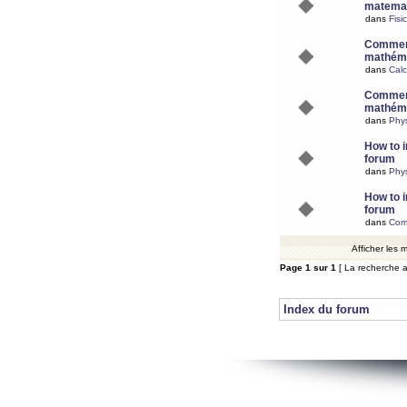
matemat
dans
Fisi
Comment
mathéma
dans
Calc
Comment
mathéma
dans
Phy
How to i
forum
dans
Phys
How to i
forum
dans
Com
Afficher les
Page
1
sur
1
[ La recherche a
Index du forum