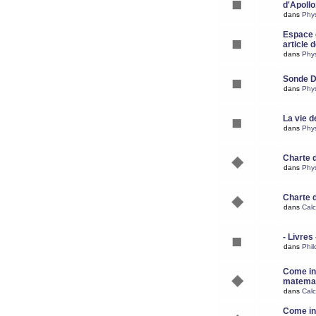
d'Apoll
dans
Phy
Espace d
article 
dans
Phy
Sonde 
dans
Phy
La vie d
dans
Phy
Charte 
dans
Phy
Charte 
dans
Calc
- Livres 
dans
Phil
Come ins
matemat
dans
Calc
Come ins