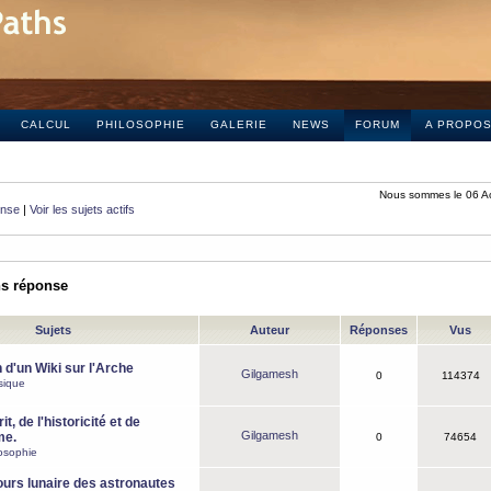
CALCUL
PHILOSOPHIE
GALERIE
NEWS
FORUM
A PROPO
Nous sommes le 06 A
onse
|
Voir les sujets actifs
ns réponse
Sujets
Auteur
Réponses
Vus
 d'un Wiki sur l'Arche
Gilgamesh
0
114374
sique
it, de l'historicité et de
Gilgamesh
me.
0
74654
osophie
ours lunaire des astronautes