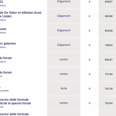
Gilgamesh
o11
0
85667
sique
e De Sitter et inflation (trad.
Gilgamesh
de Linde)
0
99298
sique
Dawn
Gilgamesh
0
80448
sique
es galaxies
Gilgamesh
0
79954
sique
du forum
xantox
0
80037
sique
du forum
xantox
0
75740
ul
-
Ache
0
78728
osophie
erire delle formule
xantox
iche in questo forum
0
78104
olo
erire delle formule