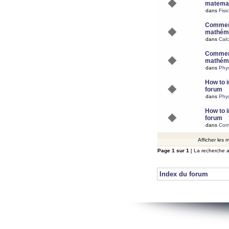
matemat
dans
Fisi
Comment
mathéma
dans
Calc
Comment
mathéma
dans
Phy
How to i
forum
dans
Phys
How to i
forum
dans
Com
Afficher les
Page
1
sur
1
[ La recherche a
Index du forum