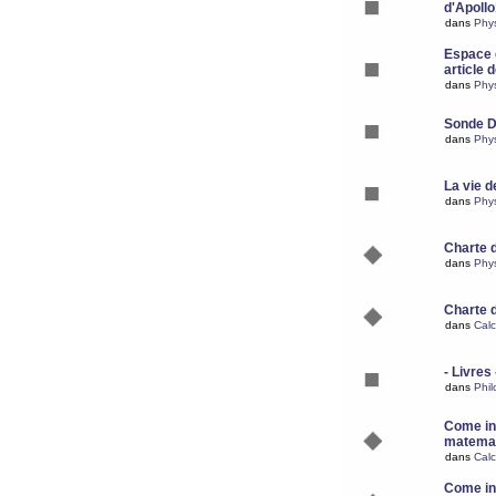
d'Apoll
dans
Phy
Espace d
article 
dans
Phy
Sonde 
dans
Phy
La vie d
dans
Phy
Charte 
dans
Phy
Charte 
dans
Calc
- Livres 
dans
Phil
Come ins
matemat
dans
Calc
Come ins