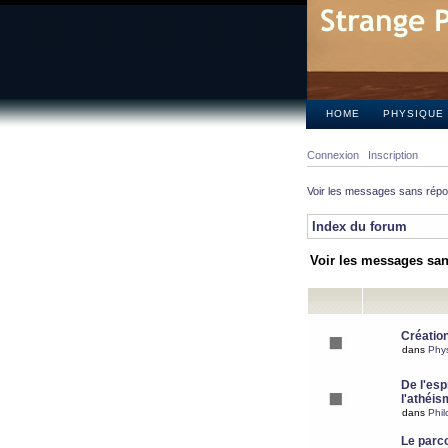
HOME
PHYSIQUE
Connexion
Inscription
Voir les messages sans rép
Index du forum
Voir les messages sa
Création
dans
Phy
De l'espr
l'athéis
dans
Phil
Le parc