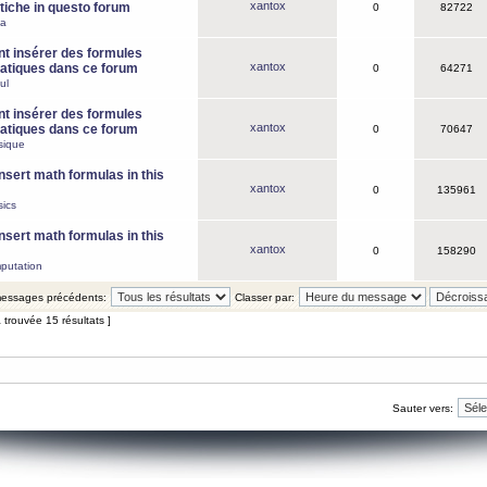
xantox
iche in questo forum
0
82722
ca
 insérer des formules
xantox
tiques dans ce forum
0
64271
ul
 insérer des formules
xantox
tiques dans ce forum
0
70647
sique
nsert math formulas in this
xantox
0
135961
ics
nsert math formulas in this
xantox
0
158290
putation
 messages précédents:
Classer par:
 trouvée 15 résultats ]
Sauter vers: