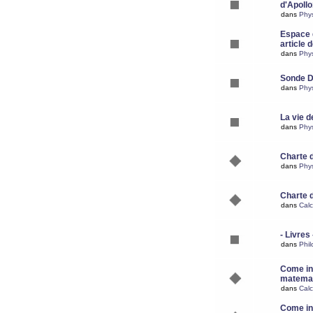
d'Apoll
dans
Phy
Espace d
article 
dans
Phy
Sonde 
dans
Phy
La vie d
dans
Phy
Charte 
dans
Phy
Charte 
dans
Calc
- Livres 
dans
Phil
Come ins
matemat
dans
Calc
Come ins