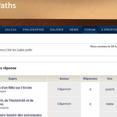
CALCUL
PHILOSOPHIE
GALERIE
NEWS
FORUM
A PROPO
Nous sommes le 06 A
onse
|
Voir les sujets actifs
ns réponse
Sujets
Auteur
Réponses
Vus
 d'un Wiki sur l'Arche
Gilgamesh
0
114375
sique
it, de l'historicité et de
Gilgamesh
me.
0
74654
osophie
ours lunaire des astronautes