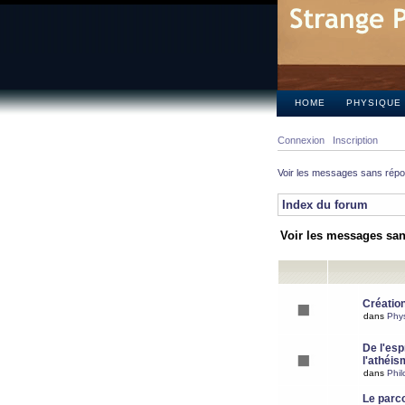
HOME
PHYSIQUE
Connexion
Inscription
Voir les messages sans rép
Index du forum
Voir les messages sa
Création
dans
Phy
De l'espr
l'athéis
dans
Phil
Le parc