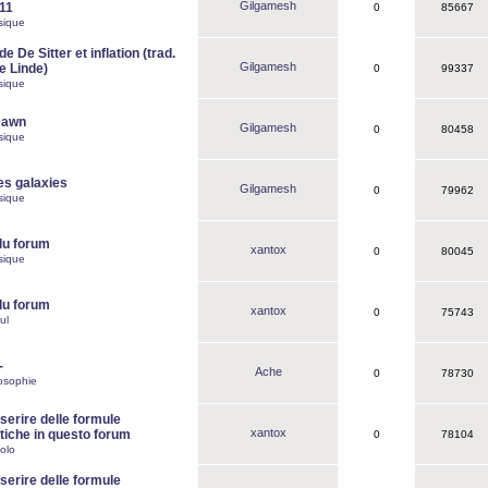
Gilgamesh
o11
0
85667
sique
e De Sitter et inflation (trad.
Gilgamesh
de Linde)
0
99337
sique
Dawn
Gilgamesh
0
80458
sique
es galaxies
Gilgamesh
0
79962
sique
du forum
xantox
0
80045
sique
du forum
xantox
0
75743
ul
-
Ache
0
78730
osophie
erire delle formule
xantox
iche in questo forum
0
78104
olo
erire delle formule