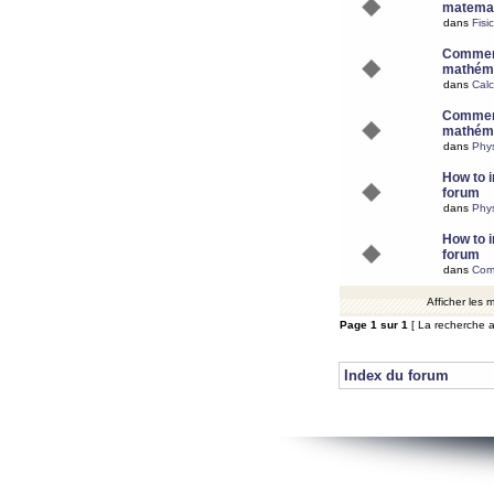
matemat
dans
Fisi
Comment
mathéma
dans
Calc
Comment
mathéma
dans
Phy
How to i
forum
dans
Phys
How to i
forum
dans
Com
Afficher les
Page
1
sur
1
[ La recherche a
Index du forum