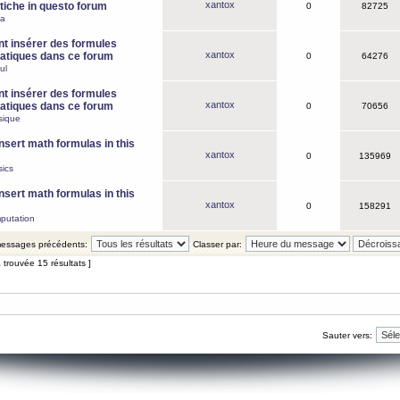
xantox
iche in questo forum
0
82725
ca
 insérer des formules
xantox
tiques dans ce forum
0
64276
ul
 insérer des formules
xantox
tiques dans ce forum
0
70656
sique
nsert math formulas in this
xantox
0
135969
ics
nsert math formulas in this
xantox
0
158291
putation
 messages précédents:
Classer par:
 trouvée 15 résultats ]
Sauter vers: