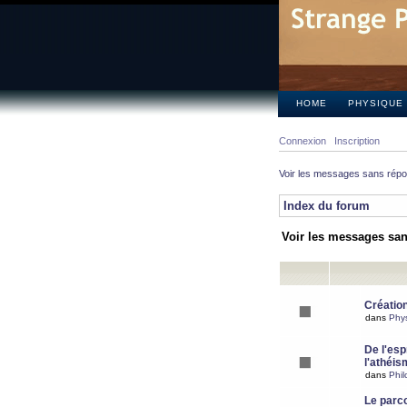
HOME
PHYSIQUE
Connexion
Inscription
Voir les messages sans rép
Index du forum
Voir les messages sa
Création
dans
Phy
De l'espr
l'athéis
dans
Phil
Le parc