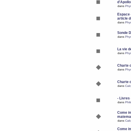
d'Apoll
dans
Phy
Espace d
article 
dans
Phy
Sonde 
dans
Phy
La vie d
dans
Phy
Charte 
dans
Phy
Charte 
dans
Calc
- Livres 
dans
Phil
Come ins
matemat
dans
Calc
Come ins