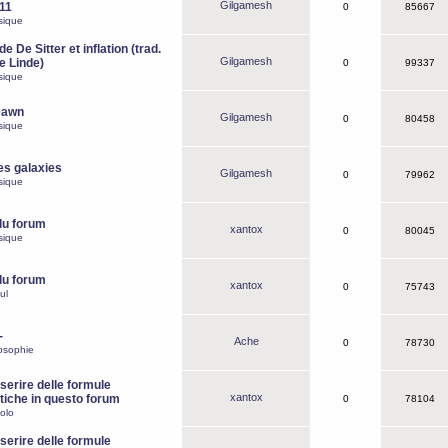
Gilgamesh
o11
0
85667
sique
e De Sitter et inflation (trad.
Gilgamesh
de Linde)
0
99337
sique
Dawn
Gilgamesh
0
80458
sique
es galaxies
Gilgamesh
0
79962
sique
du forum
xantox
0
80045
sique
du forum
xantox
0
75743
ul
-
Ache
0
78730
osophie
erire delle formule
xantox
iche in questo forum
0
78104
olo
erire delle formule