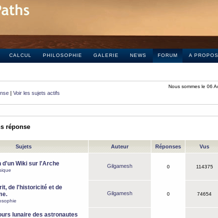
CALCUL
PHILOSOPHIE
GALERIE
NEWS
FORUM
A PROPO
Nous sommes le 06 A
onse
|
Voir les sujets actifs
ns réponse
Sujets
Auteur
Réponses
Vus
 d'un Wiki sur l'Arche
Gilgamesh
0
114375
sique
it, de l'historicité et de
Gilgamesh
me.
0
74654
osophie
ours lunaire des astronautes