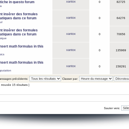
xantox
iche in questo forum
0
82725
ca
 insérer des formules
xantox
tiques dans ce forum
0
64276
ul
 insérer des formules
xantox
tiques dans ce forum
0
70656
sique
nsert math formulas in this
xantox
0
135969
ics
nsert math formulas in this
xantox
0
158291
putation
 messages précédents:
Classer par:
 trouvée 15 résultats ]
Sauter vers: