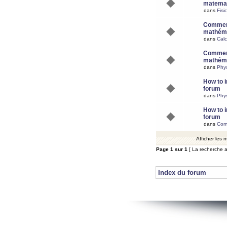
matemat
dans
Fisi
Comment
mathéma
dans
Calc
Comment
mathéma
dans
Phy
How to i
forum
dans
Phys
How to i
forum
dans
Com
Afficher les
Page
1
sur
1
[ La recherche a
Index du forum