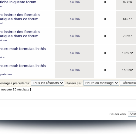
xantox
iche in questo forum
0
82726
ca
 insérer des formules
xantox
tiques dans ce forum
0
64277
ul
 insérer des formules
xantox
tiques dans ce forum
0
70657
sique
nsert math formulas in this
xantox
0
135972
ics
nsert math formulas in this
xantox
0
158292
putation
 messages précédents:
Classer par:
 trouvée 15 résultats ]
Sauter vers: