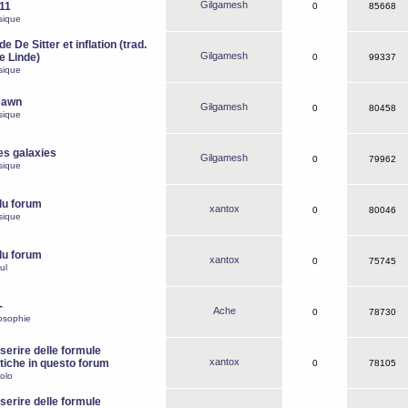
Gilgamesh
o11
0
85668
sique
e De Sitter et inflation (trad.
Gilgamesh
de Linde)
0
99337
sique
Dawn
Gilgamesh
0
80458
sique
es galaxies
Gilgamesh
0
79962
sique
du forum
xantox
0
80046
sique
du forum
xantox
0
75745
ul
-
Ache
0
78730
osophie
erire delle formule
xantox
iche in questo forum
0
78105
olo
erire delle formule