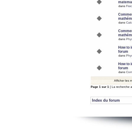
matemat
dans
Fisi
Comment
mathéma
dans
Calc
Comment
mathéma
dans
Phy
How to i
forum
dans
Phys
How to i
forum
dans
Com
Afficher les
Page
1
sur
1
[ La recherche a
Index du forum