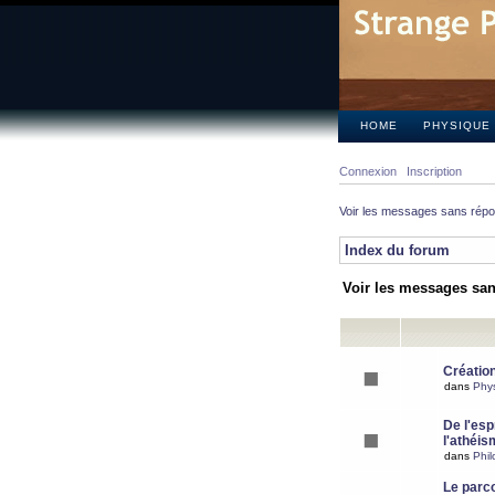
HOME
PHYSIQUE
Connexion
Inscription
Voir les messages sans rép
Index du forum
Voir les messages sa
Création
dans
Phy
De l'espr
l'athéis
dans
Phil
Le parc