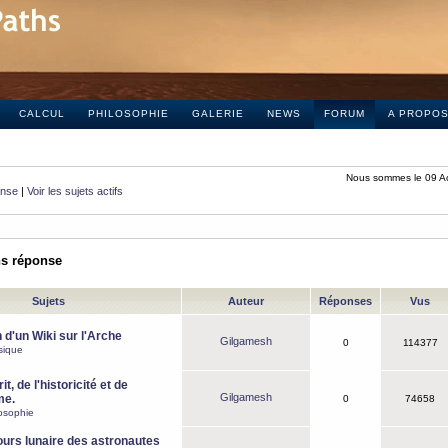
CALCUL
PHILOSOPHIE
GALERIE
NEWS
FORUM
A PROPO
Nous sommes le 09 A
onse
|
Voir les sujets actifs
ns réponse
Sujets
Auteur
Réponses
Vus
 d'un Wiki sur l'Arche
Gilgamesh
0
114377
sique
it, de l'historicité et de
Gilgamesh
me.
0
74658
osophie
ours lunaire des astronautes