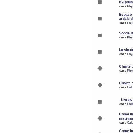
d'Apoll
dans
Phy
Espace d
article 
dans
Phy
Sonde 
dans
Phy
La vie d
dans
Phy
Charte 
dans
Phy
Charte 
dans
Calc
- Livres 
dans
Phil
Come ins
matemat
dans
Calc
Come ins