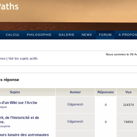
CALCUL
PHILOSOPHIE
GALERIE
NEWS
FORUM
A PROPO
Nous sommes le 06 A
onse
|
Voir les sujets actifs
ns réponse
Sujets
Auteur
Réponses
Vus
 d'un Wiki sur l'Arche
Gilgamesh
0
114374
sique
it, de l'historicité et de
Gilgamesh
me.
0
74653
osophie
ours lunaire des astronautes