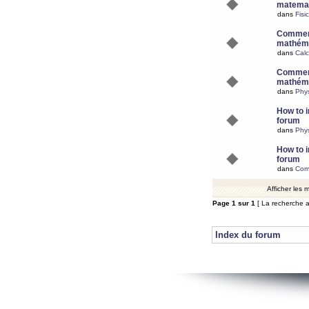
matemat
dans
Fisi
Comment
mathéma
dans
Calc
Comment
mathéma
dans
Phy
How to i
forum
dans
Phys
How to i
forum
dans
Com
Afficher les
Page
1
sur
1
[ La recherche a
Index du forum