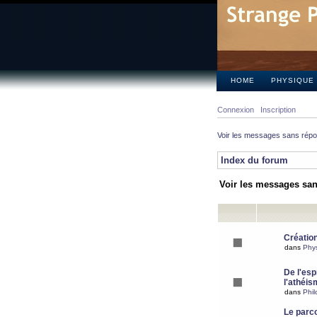
HOME
PHYSIQUE
Connexion
Inscription
Voir les messages sans rép
Index du forum
Voir les messages sa
Création
dans
Phy
De l'espr
l'athéis
dans
Phil
Le parc