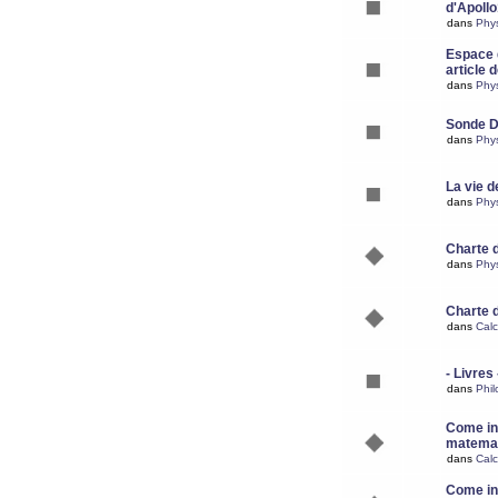
d'Apoll
dans
Phy
Espace d
article 
dans
Phy
Sonde 
dans
Phy
La vie d
dans
Phy
Charte 
dans
Phy
Charte 
dans
Calc
- Livres 
dans
Phil
Come ins
matemat
dans
Calc
Come ins