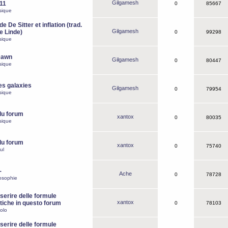
Gilgamesh
o11
0
85667
sique
e De Sitter et inflation (trad.
Gilgamesh
de Linde)
0
99298
sique
Dawn
Gilgamesh
0
80447
sique
es galaxies
Gilgamesh
0
79954
sique
du forum
xantox
0
80035
sique
du forum
xantox
0
75740
ul
-
Ache
0
78728
osophie
erire delle formule
xantox
iche in questo forum
0
78103
olo
erire delle formule