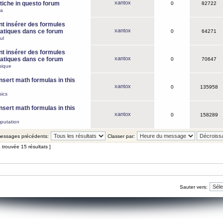
xantox
iche in questo forum
0
82722
ca
 insérer des formules
xantox
tiques dans ce forum
0
64271
ul
 insérer des formules
xantox
tiques dans ce forum
0
70647
sique
nsert math formulas in this
xantox
0
135958
ics
nsert math formulas in this
xantox
0
158289
putation
 messages précédents:
Classer par:
 trouvée 15 résultats ]
Sauter vers: