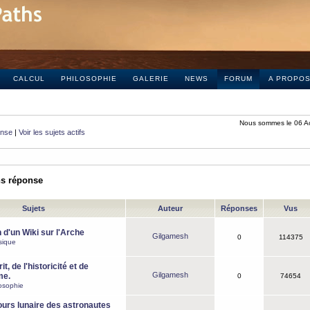
CALCUL
PHILOSOPHIE
GALERIE
NEWS
FORUM
A PROPO
Nous sommes le 06 A
onse
|
Voir les sujets actifs
ns réponse
Sujets
Auteur
Réponses
Vus
 d'un Wiki sur l'Arche
Gilgamesh
0
114375
sique
it, de l'historicité et de
Gilgamesh
me.
0
74654
osophie
ours lunaire des astronautes