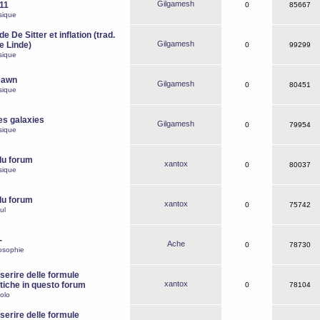
Gilgamesh
o11
0
85667
sique
e De Sitter et inflation (trad.
Gilgamesh
de Linde)
0
99299
sique
Dawn
Gilgamesh
0
80451
sique
es galaxies
Gilgamesh
0
79954
sique
du forum
xantox
0
80037
sique
du forum
xantox
0
75742
ul
-
Ache
0
78730
osophie
erire delle formule
xantox
iche in questo forum
0
78104
olo
erire delle formule