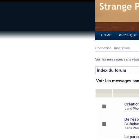
HOME
PHYSIQUE
Connexion
Inscription
Voir les messages sans rép
Index du forum
Voir les messages sa
Création
dans
Phy
De l'espr
l'athéis
dans
Phil
Le parc