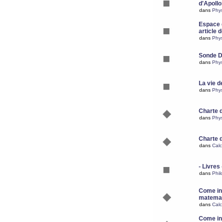
d'Apoll
dans
Phy
Espace d
article 
dans
Phy
Sonde 
dans
Phy
La vie d
dans
Phy
Charte 
dans
Phy
Charte 
dans
Calc
- Livres 
dans
Phil
Come ins
matemat
dans
Calc
Come ins