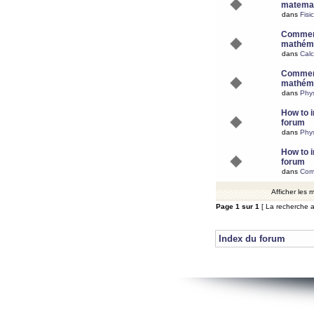
matemat
dans
Fisi
Comment
mathéma
dans
Calc
Comment
mathéma
dans
Phy
How to i
forum
dans
Phys
How to i
forum
dans
Com
Afficher les
Page
1
sur
1
[ La recherche a
Index du forum