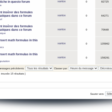
xantox
iche in questo forum
0
82725
ca
 insérer des formules
xantox
tiques dans ce forum
0
64271
ul
 insérer des formules
xantox
tiques dans ce forum
0
70648
sique
nsert math formulas in this
xantox
0
135962
ics
nsert math formulas in this
xantox
0
158291
putation
 messages précédents:
Classer par:
 trouvée 15 résultats ]
Sauter vers: