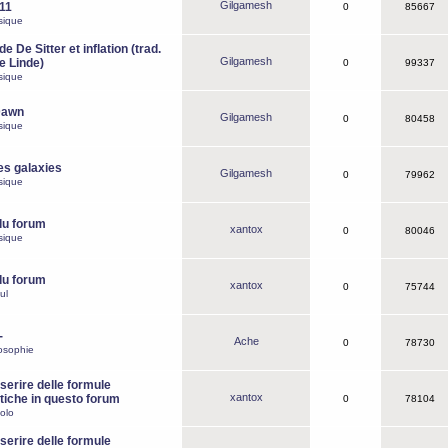
Gilgamesh
o11
0
85667
sique
e De Sitter et inflation (trad.
Gilgamesh
de Linde)
0
99337
sique
Dawn
Gilgamesh
0
80458
sique
es galaxies
Gilgamesh
0
79962
sique
du forum
xantox
0
80046
sique
du forum
xantox
0
75744
ul
-
Ache
0
78730
osophie
erire delle formule
xantox
iche in questo forum
0
78104
olo
erire delle formule