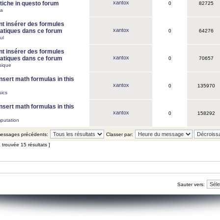
xantox
iche in questo forum
0
82725
ca
 insérer des formules
xantox
tiques dans ce forum
0
64276
ul
 insérer des formules
xantox
tiques dans ce forum
0
70657
sique
nsert math formulas in this
xantox
0
135970
ics
nsert math formulas in this
xantox
0
158292
putation
 messages précédents:
Classer par:
 trouvée 15 résultats ]
Sauter vers: