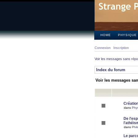
HOME
PHYSIQUE
Connexion
Inscription
Voir les messages sans rép
Index du forum
Voir les messages sa
Création
dans
Phy
De l'espr
l'athéis
dans
Phil
Le parc