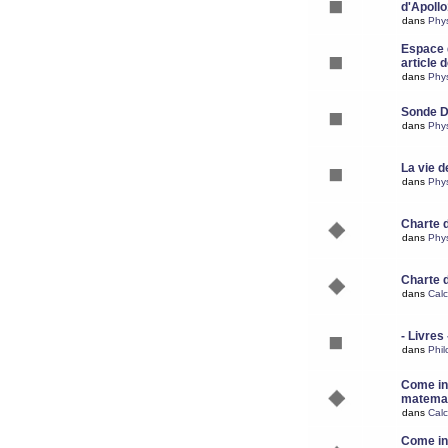
d'Apoll
dans
Phy
Espace d
article 
dans
Phy
Sonde 
dans
Phy
La vie d
dans
Phy
Charte 
dans
Phy
Charte 
dans
Calc
- Livres 
dans
Phil
Come ins
matemat
dans
Calc
Come ins