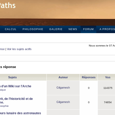
CALCUL
PHILOSOPHIE
GALERIE
NEWS
FORUM
A PROPO
Nous sommes le 07 A
onse
|
Voir les sujets actifs
ns réponse
Sujets
Auteur
Réponses
Vus
 d'un Wiki sur l'Arche
Gilgamesh
0
114375
sique
it, de l'historicité et de
Gilgamesh
me.
0
74654
osophie
ours lunaire des astronautes