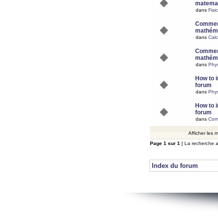
matemat
dans
Fisi
Comment
mathéma
dans
Calc
Comment
mathéma
dans
Phy
How to i
forum
dans
Phys
How to i
forum
dans
Com
Afficher les
Page
1
sur
1
[ La recherche a
Index du forum