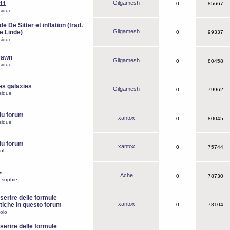
Gilgamesh
o11
0
85667
sique
e De Sitter et inflation (trad.
Gilgamesh
de Linde)
0
99337
sique
Dawn
Gilgamesh
0
80458
sique
es galaxies
Gilgamesh
0
79962
sique
du forum
xantox
0
80045
sique
du forum
xantox
0
75744
ul
-
Ache
0
78730
osophie
erire delle formule
xantox
iche in questo forum
0
78104
olo
erire delle formule