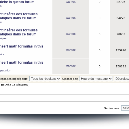
xantox
iche in questo forum
0
82725
ca
 insérer des formules
xantox
tiques dans ce forum
0
64276
ul
 insérer des formules
xantox
tiques dans ce forum
0
70657
sique
nsert math formulas in this
xantox
0
135970
ics
nsert math formulas in this
xantox
0
158292
putation
 messages précédents:
Classer par:
 trouvée 15 résultats ]
Sauter vers: