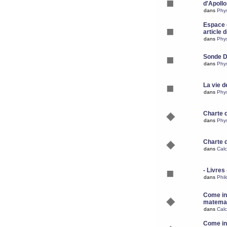
d'Apoll
dans
Phy
Espace d
article 
dans
Phy
Sonde 
dans
Phy
La vie d
dans
Phy
Charte 
dans
Phy
Charte 
dans
Calc
- Livres 
dans
Phil
Come ins
matemat
dans
Calc
Come ins