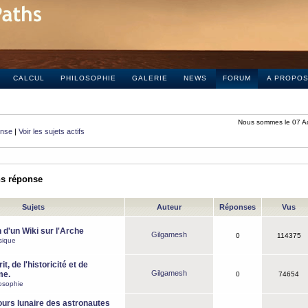
CALCUL
PHILOSOPHIE
GALERIE
NEWS
FORUM
A PROPO
Nous sommes le 07 A
onse
|
Voir les sujets actifs
ns réponse
Sujets
Auteur
Réponses
Vus
 d'un Wiki sur l'Arche
Gilgamesh
0
114375
sique
it, de l'historicité et de
Gilgamesh
me.
0
74654
osophie
ours lunaire des astronautes