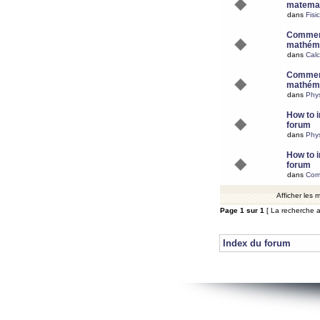
matemat
dans
Fisi
Comment
mathéma
dans
Calc
Comment
mathéma
dans
Phy
How to i
forum
dans
Phys
How to i
forum
dans
Com
Afficher les
Page
1
sur
1
[ La recherche a
Index du forum