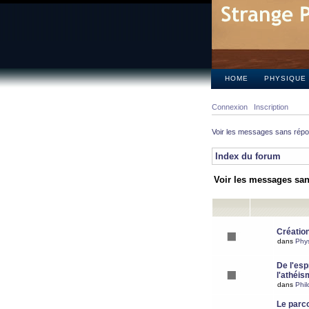
HOME
PHYSIQUE
Connexion
Inscription
Voir les messages sans rép
Index du forum
Voir les messages sa
Création
dans
Phy
De l'espr
l'athéis
dans
Phil
Le parc