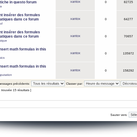
xantox
iche in questo forum
0
82725
ca
 insérer des formules
xantox
tiques dans ce forum
0
64277
ul
 insérer des formules
xantox
tiques dans ce forum
0
70657
sique
nsert math formulas in this
xantox
0
135972
ics
nsert math formulas in this
xantox
0
158292
putation
 messages précédents:
Classer par:
 trouvée 15 résultats ]
Sauter vers: