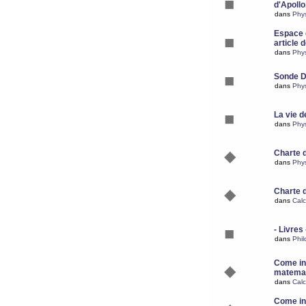
d'Apoll
dans
Phy
Espace d
article 
dans
Phy
Sonde 
dans
Phy
La vie d
dans
Phy
Charte 
dans
Phy
Charte 
dans
Calc
- Livres 
dans
Phil
Come ins
matemat
dans
Calc
Come ins