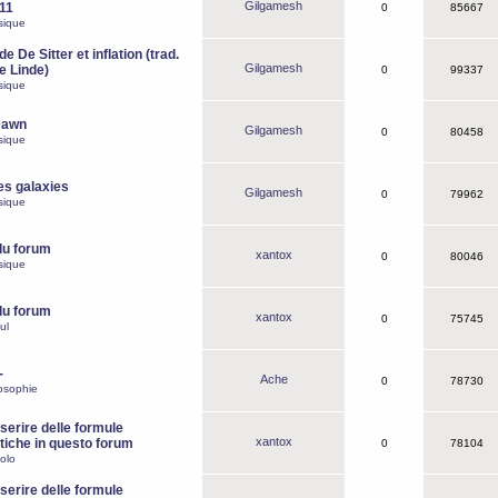
Gilgamesh
o11
0
85667
sique
e De Sitter et inflation (trad.
Gilgamesh
de Linde)
0
99337
sique
Dawn
Gilgamesh
0
80458
sique
es galaxies
Gilgamesh
0
79962
sique
du forum
xantox
0
80046
sique
du forum
xantox
0
75745
ul
-
Ache
0
78730
osophie
erire delle formule
xantox
iche in questo forum
0
78104
olo
erire delle formule