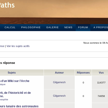
CALCUL
PHILOSOPHIE
GALERIE
NEWS
FORUM
A PROPO
Nous sommes le 08 A
onse
|
Voir les sujets actifs
ns réponse
Sujets
Auteur
Réponses
Vus
 d'un Wiki sur l'Arche
Gilgamesh
0
114377
sique
it, de l'historicité et de
Gilgamesh
me.
0
74658
osophie
ours lunaire des astronautes