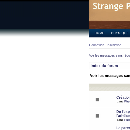
HOME
PHYSIQUE
Connexion
Inscription
Voir les messages sans rép
Index du forum
Voir les messages sa
Création
dans
Phy
De l'espr
l'athéis
dans
Phil
Le parc