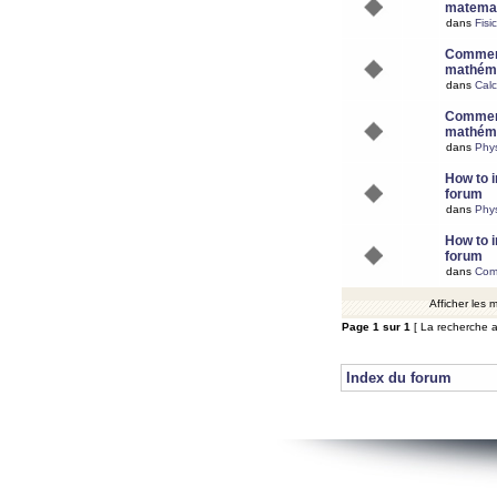
matemat
dans
Fisi
Comment
mathéma
dans
Calc
Comment
mathéma
dans
Phy
How to i
forum
dans
Phys
How to i
forum
dans
Com
Afficher les
Page
1
sur
1
[ La recherche a
Index du forum