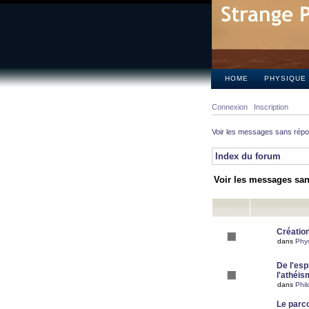
HOME
PHYSIQUE
Connexion
Inscription
Voir les messages sans rép
Index du forum
Voir les messages sa
Création
dans
Phy
De l'espr
l'athéis
dans
Phil
Le parc