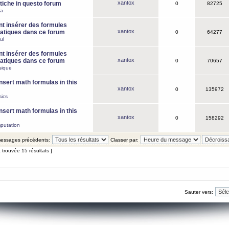
xantox
iche in questo forum
0
82725
ca
 insérer des formules
xantox
tiques dans ce forum
0
64277
ul
 insérer des formules
xantox
tiques dans ce forum
0
70657
sique
nsert math formulas in this
xantox
0
135972
ics
nsert math formulas in this
xantox
0
158292
putation
 messages précédents:
Classer par:
 trouvée 15 résultats ]
Sauter vers: