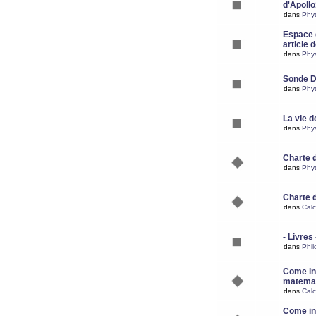
d'Apoll
dans
Phy
Espace d
article 
dans
Phy
Sonde 
dans
Phy
La vie d
dans
Phy
Charte 
dans
Phy
Charte 
dans
Calc
- Livres 
dans
Phil
Come ins
matemat
dans
Calc
Come ins