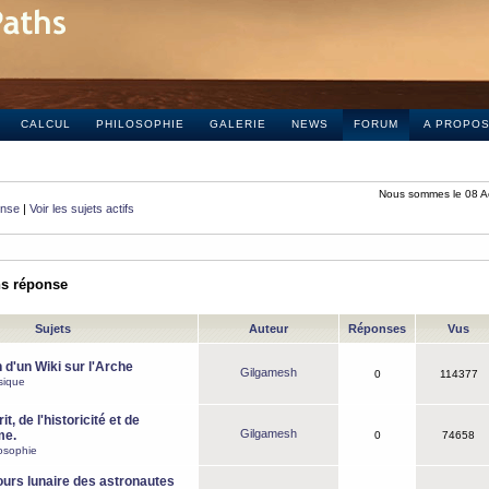
CALCUL
PHILOSOPHIE
GALERIE
NEWS
FORUM
A PROPO
Nous sommes le 08 A
onse
|
Voir les sujets actifs
ns réponse
Sujets
Auteur
Réponses
Vus
 d'un Wiki sur l'Arche
Gilgamesh
0
114377
sique
it, de l'historicité et de
Gilgamesh
me.
0
74658
osophie
ours lunaire des astronautes