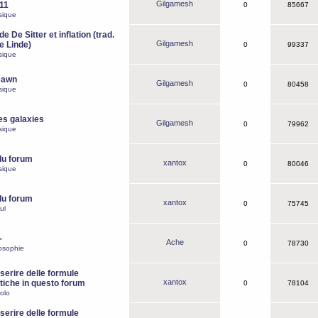
Gilgamesh
o11
0
85667
sique
e De Sitter et inflation (trad.
Gilgamesh
de Linde)
0
99337
sique
Dawn
Gilgamesh
0
80458
sique
es galaxies
Gilgamesh
0
79962
sique
du forum
xantox
0
80046
sique
du forum
xantox
0
75745
ul
-
Ache
0
78730
osophie
erire delle formule
xantox
iche in questo forum
0
78104
olo
erire delle formule