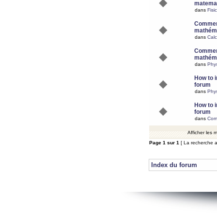
matemat
dans
Fisi
Comment
mathéma
dans
Calc
Comment
mathéma
dans
Phy
How to i
forum
dans
Phys
How to i
forum
dans
Com
Afficher les
Page
1
sur
1
[ La recherche a
Index du forum