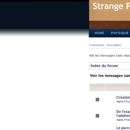
HOME
PHYSIQUE
Connexion
Inscription
Voir les messages sans rép
Index du forum
Voir les messages sa
Création
dans
Phy
De l'espr
l'athéis
dans
Phil
Le parc