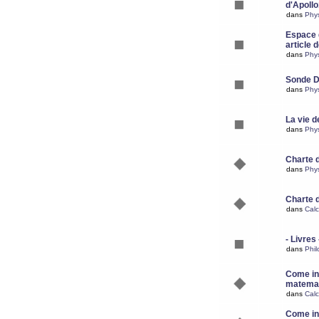
d'Apoll
dans
Phy
Espace d
article 
dans
Phy
Sonde 
dans
Phy
La vie d
dans
Phy
Charte 
dans
Phy
Charte 
dans
Calc
- Livres 
dans
Phil
Come ins
matemat
dans
Calc
Come ins