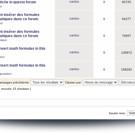
xantox
iche in questo forum
0
82725
ca
 insérer des formules
xantox
tiques dans ce forum
0
64277
ul
 insérer des formules
xantox
tiques dans ce forum
0
70657
sique
nsert math formulas in this
xantox
0
135972
ics
nsert math formulas in this
xantox
0
158292
putation
 messages précédents:
Classer par:
 trouvée 15 résultats ]
Sauter vers: