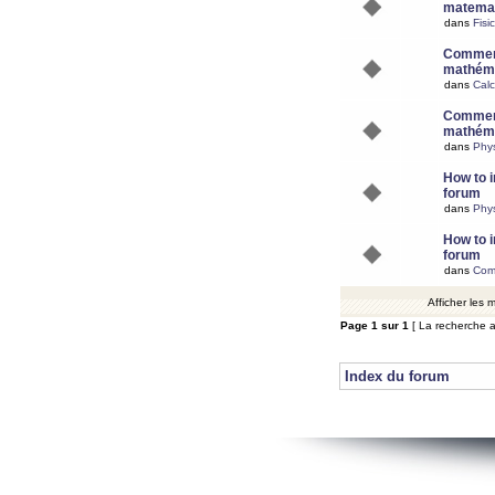
matemat
dans
Fisi
Comment
mathéma
dans
Calc
Comment
mathéma
dans
Phy
How to i
forum
dans
Phys
How to i
forum
dans
Com
Afficher les
Page
1
sur
1
[ La recherche a
Index du forum