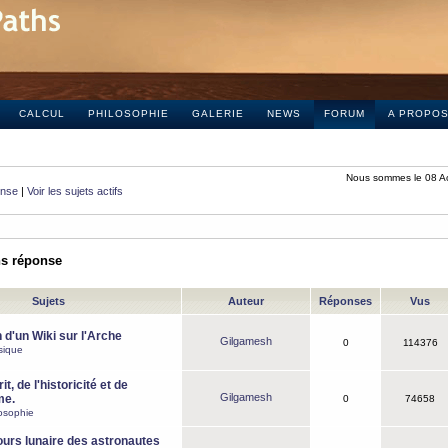
CALCUL
PHILOSOPHIE
GALERIE
NEWS
FORUM
A PROPO
Nous sommes le 08 A
onse
|
Voir les sujets actifs
ns réponse
Sujets
Auteur
Réponses
Vus
 d'un Wiki sur l'Arche
Gilgamesh
0
114376
sique
it, de l'historicité et de
Gilgamesh
me.
0
74658
osophie
ours lunaire des astronautes