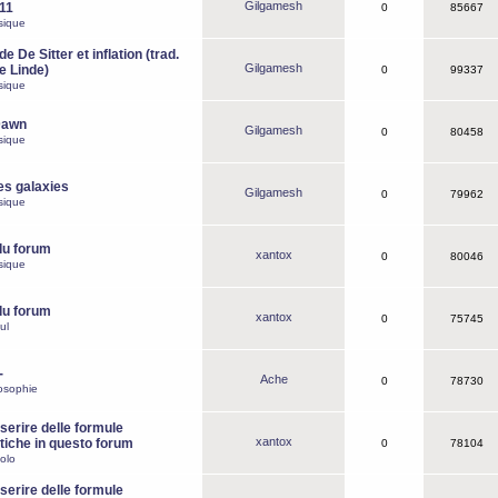
Gilgamesh
o11
0
85667
sique
e De Sitter et inflation (trad.
Gilgamesh
de Linde)
0
99337
sique
Dawn
Gilgamesh
0
80458
sique
es galaxies
Gilgamesh
0
79962
sique
du forum
xantox
0
80046
sique
du forum
xantox
0
75745
ul
-
Ache
0
78730
osophie
erire delle formule
xantox
iche in questo forum
0
78104
olo
erire delle formule