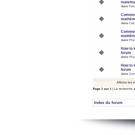
matemat
dans
Fisi
Comment
mathéma
dans
Calc
Comment
mathéma
dans
Phy
How to i
forum
dans
Phys
How to i
forum
dans
Com
Afficher les
Page
1
sur
1
[ La recherche a
Index du forum