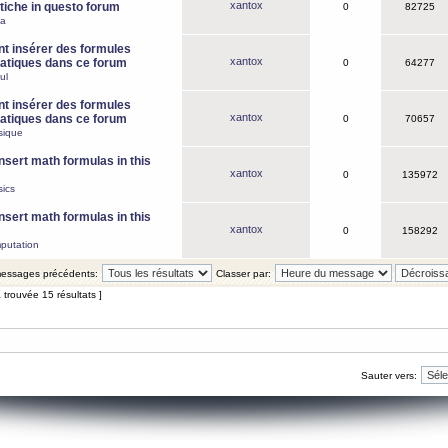
xantox
iche in questo forum
0
82725
ca
 insérer des formules
xantox
tiques dans ce forum
0
64277
ul
 insérer des formules
xantox
tiques dans ce forum
0
70657
sique
nsert math formulas in this
xantox
0
135972
ics
nsert math formulas in this
xantox
0
158292
putation
 messages précédents:
Classer par:
 trouvée 15 résultats ]
Sauter vers: