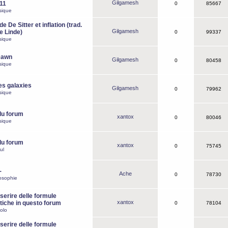
Gilgamesh
o11
0
85667
sique
e De Sitter et inflation (trad.
Gilgamesh
de Linde)
0
99337
sique
Dawn
Gilgamesh
0
80458
sique
es galaxies
Gilgamesh
0
79962
sique
du forum
xantox
0
80046
sique
du forum
xantox
0
75745
ul
-
Ache
0
78730
osophie
erire delle formule
xantox
iche in questo forum
0
78104
olo
erire delle formule