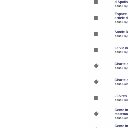
d'Apoll
dans
Phy
Espace d
article 
dans
Phy
Sonde 
dans
Phy
La vie d
dans
Phy
Charte 
dans
Phy
Charte 
dans
Calc
- Livres 
dans
Phil
Come ins
matemat
dans
Calc
Come ins