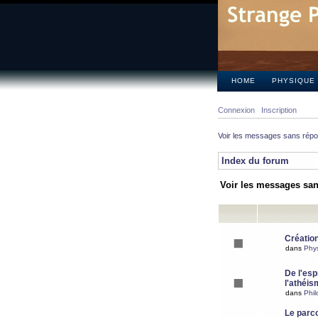
HOME
PHYSIQUE
Connexion
Inscription
Voir les messages sans rép
Index du forum
Voir les messages sa
Création
dans
Phy
De l'espr
l'athéis
dans
Phil
Le parc