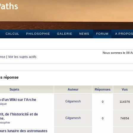
CALCUL
PHILOSOPHIE
GALERIE
NEWS
FORUM
A PROPO
Nous sommes le 08 A
onse
|
Voir les sujets actifs
ns réponse
Sujets
Auteur
Réponses
Vus
 d'un Wiki sur l'Arche
Gilgamesh
0
114376
sique
it, de l'historicité et de
Gilgamesh
me.
0
74654
osophie
ours lunaire des astronautes