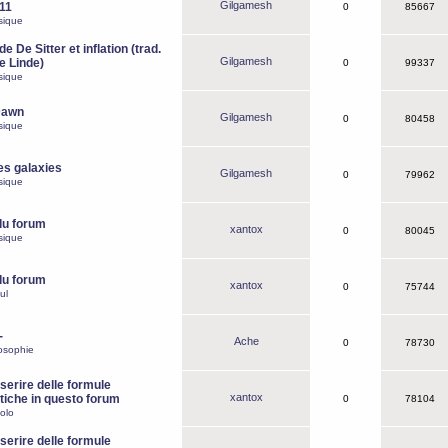
Gilgamesh
o11
0
85667
sique
e De Sitter et inflation (trad.
Gilgamesh
de Linde)
0
99337
sique
Dawn
Gilgamesh
0
80458
sique
es galaxies
Gilgamesh
0
79962
sique
du forum
xantox
0
80045
sique
du forum
xantox
0
75744
ul
-
Ache
0
78730
osophie
erire delle formule
xantox
iche in questo forum
0
78104
olo
erire delle formule