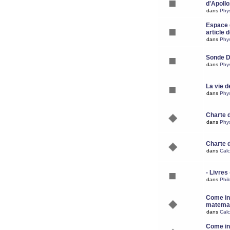
d'Apoll
dans
Phy
Espace d
article 
dans
Phy
Sonde 
dans
Phy
La vie d
dans
Phy
Charte 
dans
Phy
Charte 
dans
Calc
- Livres 
dans
Phil
Come ins
matemat
dans
Calc
Come ins