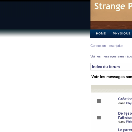
HOME
PHYSIQUE
Connexion
Inscription
Voir les messages sans rép
Index du forum
Voir les messages sa
Création
dans
Phy
De l'espr
l'athéis
dans
Phil
Le parc