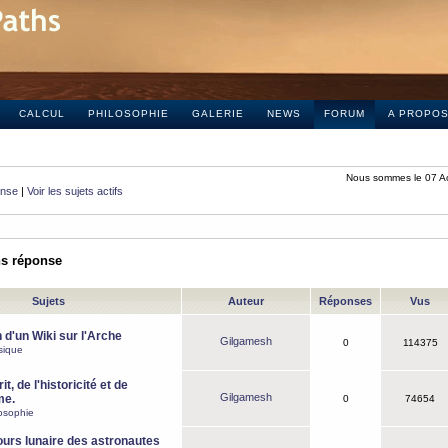
CALCUL
PHILOSOPHIE
GALERIE
NEWS
FORUM
A PROPO
Nous sommes le 07 A
onse
|
Voir les sujets actifs
ns réponse
Sujets
Auteur
Réponses
Vus
 d'un Wiki sur l'Arche
Gilgamesh
0
114375
sique
it, de l'historicité et de
Gilgamesh
me.
0
74654
osophie
ours lunaire des astronautes