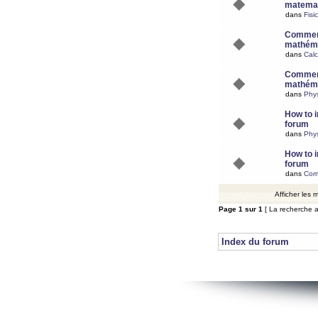
matemat
dans
Fisi
Comment
mathéma
dans
Calc
Comment
mathéma
dans
Phy
How to i
forum
dans
Phys
How to i
forum
dans
Com
Afficher les
Page
1
sur
1
[ La recherche a
Index du forum