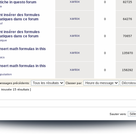
xantox
iche in questo forum
0
82725
ca
 insérer des formules
xantox
tiques dans ce forum
0
64276
ul
 insérer des formules
xantox
tiques dans ce forum
0
70657
sique
nsert math formulas in this
xantox
0
135970
ics
nsert math formulas in this
xantox
0
158292
putation
 messages précédents:
Classer par:
 trouvée 15 résultats ]
Sauter vers: