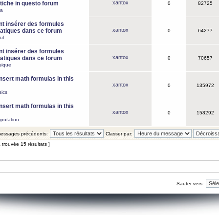
xantox
iche in questo forum
0
82725
ca
 insérer des formules
xantox
tiques dans ce forum
0
64277
ul
 insérer des formules
xantox
tiques dans ce forum
0
70657
sique
nsert math formulas in this
xantox
0
135972
ics
nsert math formulas in this
xantox
0
158292
putation
 messages précédents:
Classer par:
 trouvée 15 résultats ]
Sauter vers: