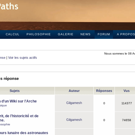
CALCUL
PHILOSOPHIE
GALERIE
NEWS
FORUM
A PROPO
Nous sommes le 08 A
onse
|
Voir les sujets actifs
ns réponse
Sujets
Auteur
Réponses
Vus
 d'un Wiki sur l'Arche
Gilgamesh
0
114377
sique
it, de l'historicité et de
Gilgamesh
me.
0
74658
osophie
ours lunaire des astronautes