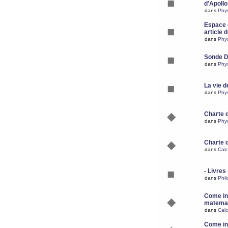
d'Apoll
dans
Phy
Espace d
article 
dans
Phy
Sonde 
dans
Phy
La vie d
dans
Phy
Charte 
dans
Phy
Charte 
dans
Calc
- Livres 
dans
Phil
Come ins
matemat
dans
Calc
Come ins