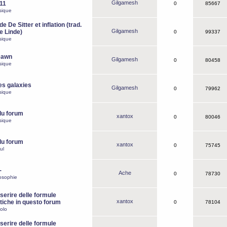
Gilgamesh
o11
0
85667
sique
e De Sitter et inflation (trad.
Gilgamesh
de Linde)
0
99337
sique
Dawn
Gilgamesh
0
80458
sique
es galaxies
Gilgamesh
0
79962
sique
du forum
xantox
0
80046
sique
du forum
xantox
0
75745
ul
-
Ache
0
78730
osophie
erire delle formule
xantox
iche in questo forum
0
78104
olo
erire delle formule