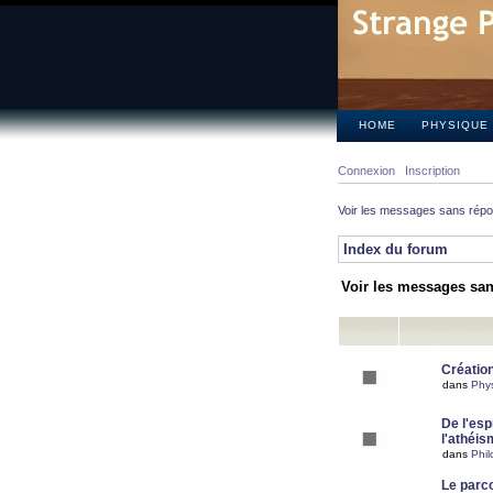
HOME
PHYSIQUE
Connexion
Inscription
Voir les messages sans rép
Index du forum
Voir les messages sa
Création
dans
Phy
De l'espr
l'athéis
dans
Phil
Le parc