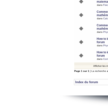
matemat
dans
Fisi
Comment
mathéma
dans
Calc
Comment
mathéma
dans
Phy
How to i
forum
dans
Phys
How to i
forum
dans
Com
Afficher les
Page
1
sur
1
[ La recherche a
Index du forum