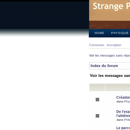
HOME
PHYSIQUE
Connexion
Inscription
Voir les messages sans rép
Index du forum
Voir les messages sa
Création
dans
Phy
De l'espr
l'athéis
dans
Phil
Le parc