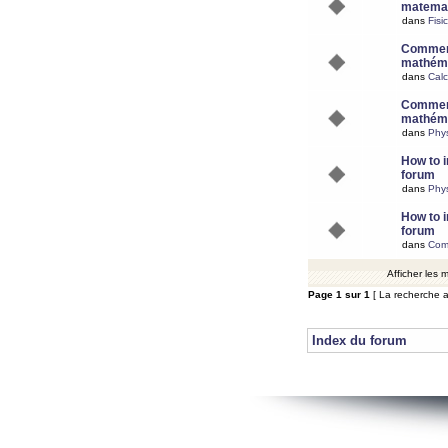
matemat
dans
Fisi
Comment
mathéma
dans
Calc
Comment
mathéma
dans
Phy
How to i
forum
dans
Phys
How to i
forum
dans
Com
Afficher les
Page
1
sur
1
[ La recherche a
Index du forum