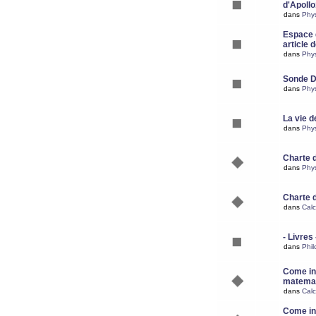
d'Apoll
dans
Phy
Espace d
article 
dans
Phy
Sonde 
dans
Phy
La vie d
dans
Phy
Charte 
dans
Phy
Charte 
dans
Calc
- Livres 
dans
Phil
Come ins
matemat
dans
Calc
Come ins