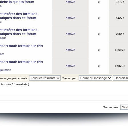
xantox
iche in questo forum
0
82726
ca
 insérer des formules
xantox
tiques dans ce forum
0
64277
ul
 insérer des formules
xantox
tiques dans ce forum
0
70657
sique
nsert math formulas in this
xantox
0
135972
ics
nsert math formulas in this
xantox
0
158292
putation
 messages précédents:
Classer par:
 trouvée 15 résultats ]
Sauter vers: