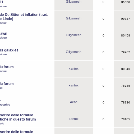
Gilgamesh
o11
0
85668
sique
e De Sitter et inflation (trad.
Gilgamesh
de Linde)
0
99337
sique
Dawn
Gilgamesh
0
80458
sique
es galaxies
Gilgamesh
0
79962
sique
du forum
xantox
0
80046
sique
du forum
xantox
0
75745
ul
-
Ache
0
78730
osophie
erire delle formule
xantox
iche in questo forum
0
78105
olo
erire delle formule