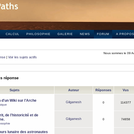
CALCUL
PHILOSOPHIE
GALERIE
NEWS
FORUM
A PROPO
Nous sommes le 09 A
onse
|
Voir les sujets actifs
ns réponse
Sujets
Auteur
Réponses
Vus
 d'un Wiki sur l'Arche
Gilgamesh
0
114377
sique
it, de l'historicité et de
Gilgamesh
me.
0
74658
osophie
ours lunaire des astronautes