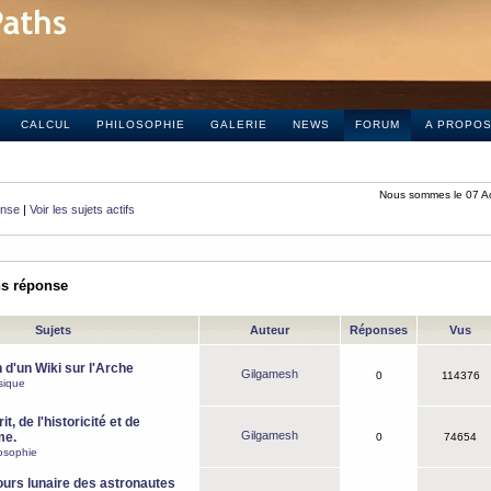
CALCUL
PHILOSOPHIE
GALERIE
NEWS
FORUM
A PROPO
Nous sommes le 07 A
onse
|
Voir les sujets actifs
ns réponse
Sujets
Auteur
Réponses
Vus
 d'un Wiki sur l'Arche
Gilgamesh
0
114376
sique
it, de l'historicité et de
Gilgamesh
me.
0
74654
osophie
ours lunaire des astronautes