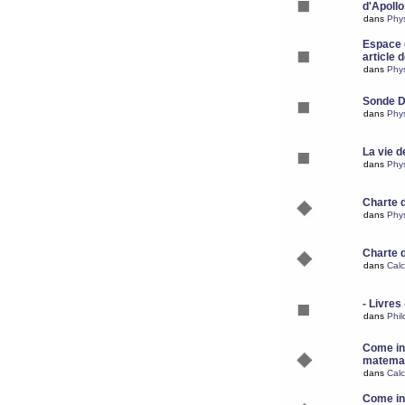
d'Apoll
dans
Phy
Espace d
article 
dans
Phy
Sonde 
dans
Phy
La vie d
dans
Phy
Charte 
dans
Phy
Charte 
dans
Calc
- Livres 
dans
Phil
Come ins
matemat
dans
Calc
Come ins