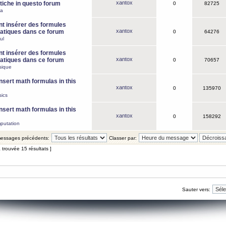
xantox
iche in questo forum
0
82725
ca
 insérer des formules
xantox
tiques dans ce forum
0
64276
ul
 insérer des formules
xantox
tiques dans ce forum
0
70657
sique
nsert math formulas in this
xantox
0
135970
ics
nsert math formulas in this
xantox
0
158292
putation
 messages précédents:
Classer par:
 trouvée 15 résultats ]
Sauter vers: