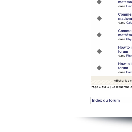
matemat
dans
Fisi
Comment
mathéma
dans
Calc
Comment
mathéma
dans
Phy
How to i
forum
dans
Phys
How to i
forum
dans
Com
Afficher les
Page
1
sur
1
[ La recherche a
Index du forum