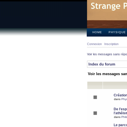
HOME
PHYSIQUE
Connexion
Inscription
Voir les messages sans rép
Index du forum
Voir les messages sa
Création
dans
Phy
De l'espr
l'athéis
dans
Phil
Le parc