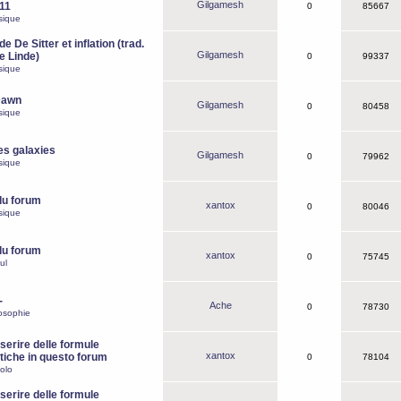
Gilgamesh
o11
0
85667
sique
e De Sitter et inflation (trad.
Gilgamesh
de Linde)
0
99337
sique
Dawn
Gilgamesh
0
80458
sique
es galaxies
Gilgamesh
0
79962
sique
du forum
xantox
0
80046
sique
du forum
xantox
0
75745
ul
-
Ache
0
78730
osophie
erire delle formule
xantox
iche in questo forum
0
78104
olo
erire delle formule