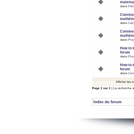
matemat
dans
Fisi
Comment
mathéma
dans
Calc
Comment
mathéma
dans
Phy
How to i
forum
dans
Phys
How to i
forum
dans
Com
Afficher les
Page
1
sur
1
[ La recherche a
Index du forum