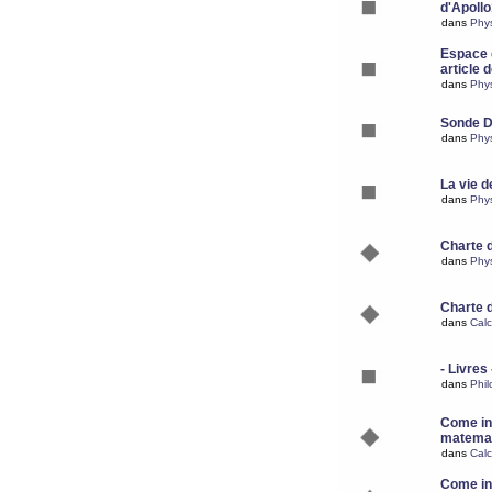
d'Apoll
dans
Phy
Espace d
article 
dans
Phy
Sonde 
dans
Phy
La vie d
dans
Phy
Charte 
dans
Phy
Charte 
dans
Calc
- Livres 
dans
Phil
Come ins
matemat
dans
Calc
Come ins