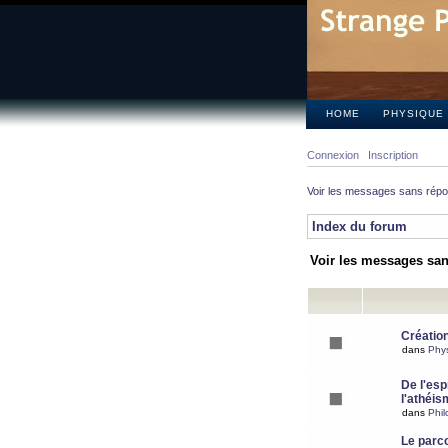
HOME
PHYSIQUE
Connexion
Inscription
Voir les messages sans rép
Index du forum
Voir les messages sa
Création
dans
Phy
De l'espr
l'athéis
dans
Phil
Le parc