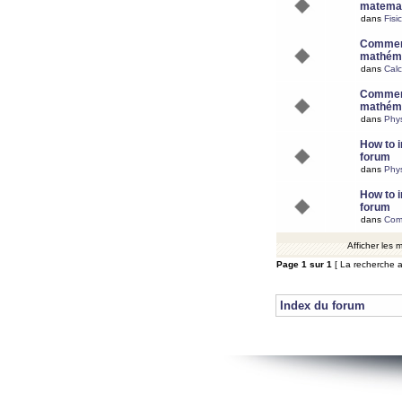
matemat
dans
Fisi
Comment
mathéma
dans
Calc
Comment
mathéma
dans
Phy
How to i
forum
dans
Phys
How to i
forum
dans
Com
Afficher les
Page
1
sur
1
[ La recherche a
Index du forum