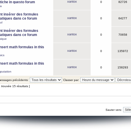
xantox
iche in questo forum
0
82726
ca
 insérer des formules
xantox
tiques dans ce forum
0
64277
ul
 insérer des formules
xantox
tiques dans ce forum
0
70658
sique
nsert math formulas in this
xantox
0
135972
ics
nsert math formulas in this
xantox
0
158293
putation
 messages précédents:
Classer par:
 trouvée 15 résultats ]
Sauter vers: