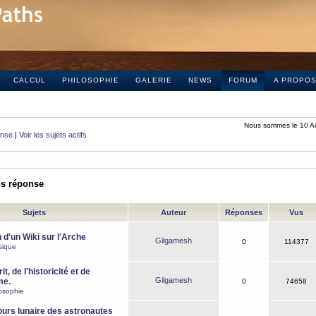
CALCUL
PHILOSOPHIE
GALERIE
NEWS
FORUM
A PROPO
Nous sommes le 10 A
onse
|
Voir les sujets actifs
ns réponse
Sujets
Auteur
Réponses
Vus
 d'un Wiki sur l'Arche
Gilgamesh
0
114377
sique
it, de l'historicité et de
Gilgamesh
me.
0
74658
osophie
ours lunaire des astronautes