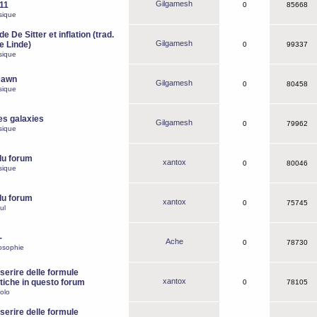
Gilgamesh
o11
0
85668
sique
e De Sitter et inflation (trad.
Gilgamesh
de Linde)
0
99337
sique
Dawn
Gilgamesh
0
80458
sique
es galaxies
Gilgamesh
0
79962
sique
du forum
xantox
0
80046
sique
du forum
xantox
0
75745
ul
-
Ache
0
78730
osophie
erire delle formule
xantox
iche in questo forum
0
78105
olo
erire delle formule