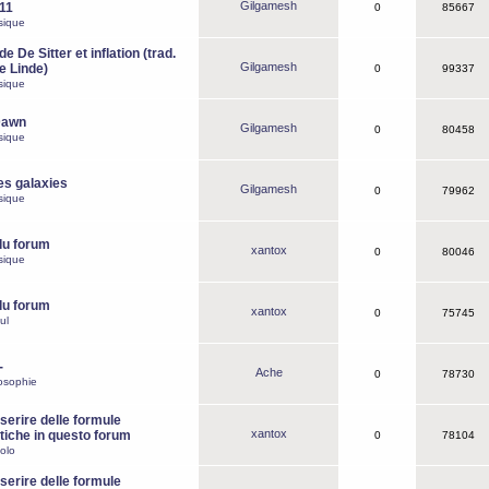
Gilgamesh
o11
0
85667
sique
e De Sitter et inflation (trad.
Gilgamesh
de Linde)
0
99337
sique
Dawn
Gilgamesh
0
80458
sique
es galaxies
Gilgamesh
0
79962
sique
du forum
xantox
0
80046
sique
du forum
xantox
0
75745
ul
-
Ache
0
78730
osophie
erire delle formule
xantox
iche in questo forum
0
78104
olo
erire delle formule