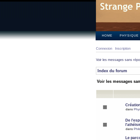
HOME
PHYSIQUE
Connexion
Inscription
Voir les messages sans rép
Index du forum
Voir les messages sa
Création
dans
Phy
De l'espr
l'athéis
dans
Phil
Le parc