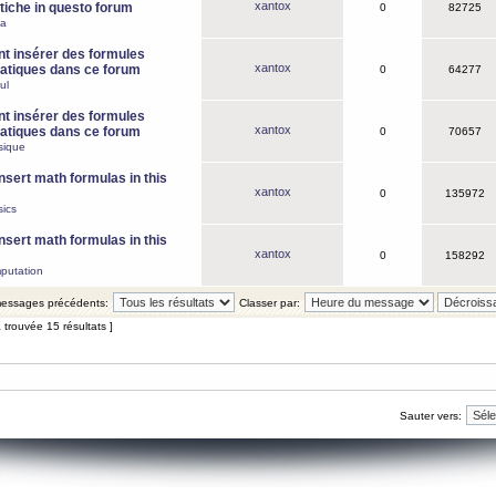
xantox
iche in questo forum
0
82725
ca
 insérer des formules
xantox
tiques dans ce forum
0
64277
ul
 insérer des formules
xantox
tiques dans ce forum
0
70657
sique
nsert math formulas in this
xantox
0
135972
ics
nsert math formulas in this
xantox
0
158292
putation
 messages précédents:
Classer par:
 trouvée 15 résultats ]
Sauter vers: