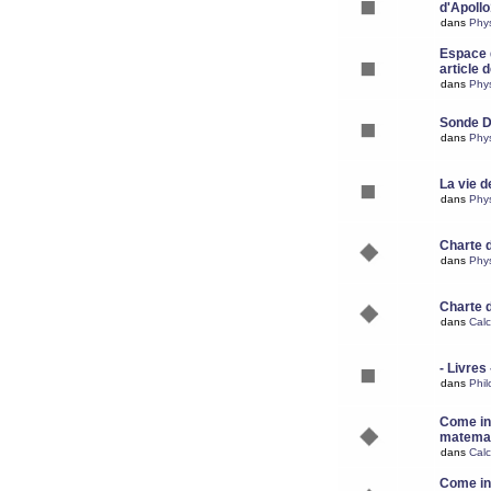
d'Apoll
dans
Phy
Espace d
article 
dans
Phy
Sonde 
dans
Phy
La vie d
dans
Phy
Charte 
dans
Phy
Charte 
dans
Calc
- Livres 
dans
Phil
Come ins
matemat
dans
Calc
Come ins