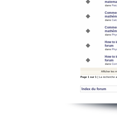
matemat
dans
Fisi
Comment
mathéma
dans
Calc
Comment
mathéma
dans
Phy
How to i
forum
dans
Phys
How to i
forum
dans
Com
Afficher les
Page
1
sur
1
[ La recherche a
Index du forum