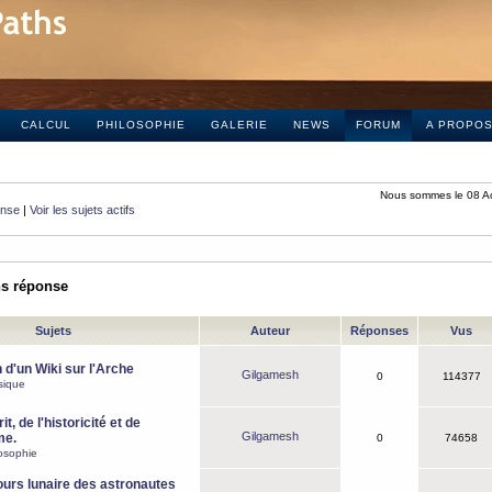
CALCUL
PHILOSOPHIE
GALERIE
NEWS
FORUM
A PROPO
Nous sommes le 08 A
onse
|
Voir les sujets actifs
ns réponse
Sujets
Auteur
Réponses
Vus
 d'un Wiki sur l'Arche
Gilgamesh
0
114377
sique
it, de l'historicité et de
Gilgamesh
me.
0
74658
osophie
ours lunaire des astronautes