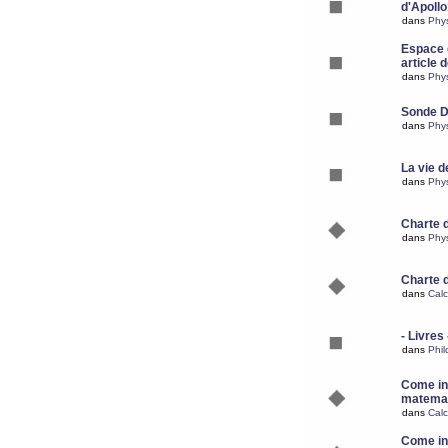
d'Apoll
dans
Phy
Espace d
article 
dans
Phy
Sonde 
dans
Phy
La vie d
dans
Phy
Charte 
dans
Phy
Charte 
dans
Calc
- Livres 
dans
Phil
Come ins
matemat
dans
Calc
Come ins