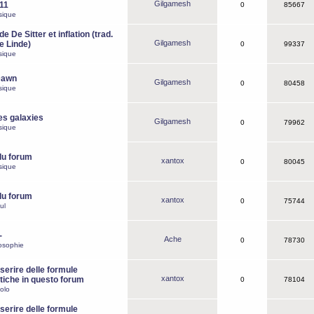
Gilgamesh
o11
0
85667
sique
e De Sitter et inflation (trad.
Gilgamesh
de Linde)
0
99337
sique
Dawn
Gilgamesh
0
80458
sique
es galaxies
Gilgamesh
0
79962
sique
du forum
xantox
0
80045
sique
du forum
xantox
0
75744
ul
-
Ache
0
78730
osophie
erire delle formule
xantox
iche in questo forum
0
78104
olo
erire delle formule