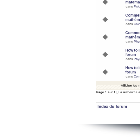
matemat
dans
Fisi
Comment
mathéma
dans
Calc
Comment
mathéma
dans
Phy
How to i
forum
dans
Phys
How to i
forum
dans
Com
Afficher les
Page
1
sur
1
[ La recherche a
Index du forum