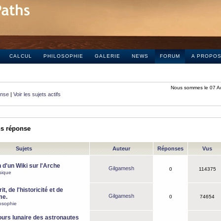
CALCUL
PHILOSOPHIE
GALERIE
NEWS
FORUM
A PROPO
Nous sommes le 07 A
onse
|
Voir les sujets actifs
ns réponse
Sujets
Auteur
Réponses
Vus
 d'un Wiki sur l'Arche
Gilgamesh
0
114375
sique
it, de l'historicité et de
Gilgamesh
me.
0
74654
osophie
ours lunaire des astronautes