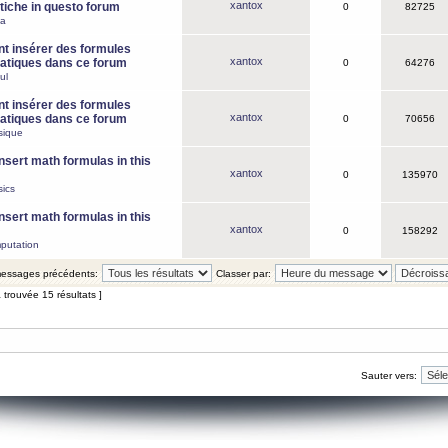
xantox
iche in questo forum
0
82725
ca
 insérer des formules
xantox
tiques dans ce forum
0
64276
ul
 insérer des formules
xantox
tiques dans ce forum
0
70656
sique
nsert math formulas in this
xantox
0
135970
ics
nsert math formulas in this
xantox
0
158292
putation
 messages précédents:
Classer par:
 trouvée 15 résultats ]
Sauter vers: