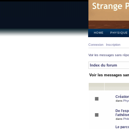
HOME
PHYSIQUE
Connexion
Inscription
Voir les messages sans rép
Index du forum
Voir les messages sa
Création
dans
Phy
De l'espr
l'athéis
dans
Phil
Le parc