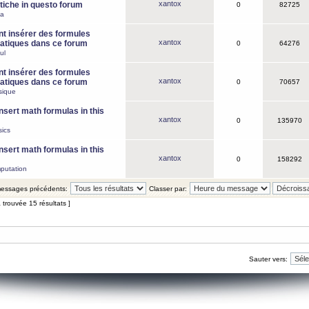
xantox
iche in questo forum
0
82725
ca
 insérer des formules
xantox
tiques dans ce forum
0
64276
ul
 insérer des formules
xantox
tiques dans ce forum
0
70657
sique
nsert math formulas in this
xantox
0
135970
ics
nsert math formulas in this
xantox
0
158292
putation
 messages précédents:
Classer par:
 trouvée 15 résultats ]
Sauter vers: