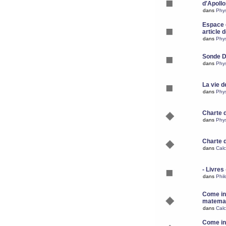
d'Apoll
dans
Phy
Espace d
article 
dans
Phy
Sonde 
dans
Phy
La vie d
dans
Phy
Charte 
dans
Phy
Charte 
dans
Calc
- Livres 
dans
Phil
Come ins
matemat
dans
Calc
Come ins