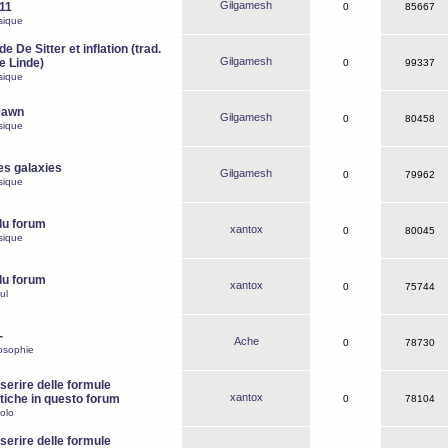
Gilgamesh
o11
0
85667
sique
e De Sitter et inflation (trad.
Gilgamesh
de Linde)
0
99337
sique
Dawn
Gilgamesh
0
80458
sique
es galaxies
Gilgamesh
0
79962
sique
du forum
xantox
0
80045
sique
du forum
xantox
0
75744
ul
-
Ache
0
78730
osophie
erire delle formule
xantox
iche in questo forum
0
78104
olo
erire delle formule