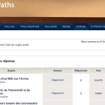
CALCUL
PHILOSOPHIE
GALERIE
NEWS
FORUM
A PROPO
Nous sommes le 07 A
onse
|
Voir les sujets actifs
ns réponse
Sujets
Auteur
Réponses
Vus
 d'un Wiki sur l'Arche
Gilgamesh
0
114375
sique
it, de l'historicité et de
Gilgamesh
me.
0
74654
osophie
ours lunaire des astronautes