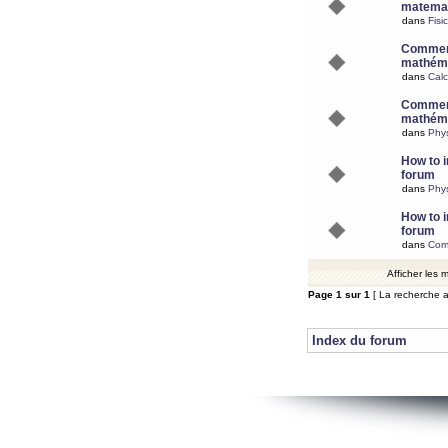
matemat
dans
Fisi
Comment
mathéma
dans
Calc
Comment
mathéma
dans
Phy
How to i
forum
dans
Phys
How to i
forum
dans
Com
Afficher les
Page
1
sur
1
[ La recherche a
Index du forum