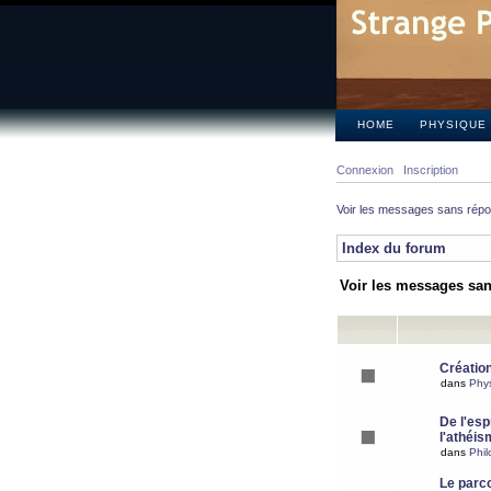
HOME
PHYSIQUE
Connexion
Inscription
Voir les messages sans rép
Index du forum
Voir les messages sa
Création
dans
Phy
De l'espr
l'athéis
dans
Phil
Le parc