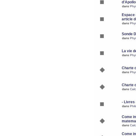
d'Apoll
dans
Phy
Espace d
article 
dans
Phy
Sonde 
dans
Phy
La vie d
dans
Phy
Charte 
dans
Phy
Charte 
dans
Calc
- Livres 
dans
Phil
Come ins
matemat
dans
Calc
Come ins