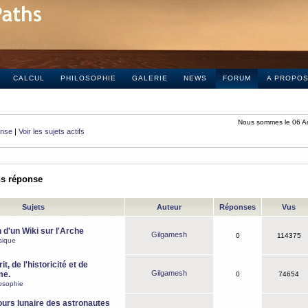
CALCUL
PHILOSOPHIE
GALERIE
NEWS
FORUM
A PROPO
Nous sommes le 06 A
onse
|
Voir les sujets actifs
ns réponse
Sujets
Auteur
Réponses
Vus
 d'un Wiki sur l'Arche
Gilgamesh
0
114375
sique
it, de l'historicité et de
Gilgamesh
me.
0
74654
osophie
ours lunaire des astronautes