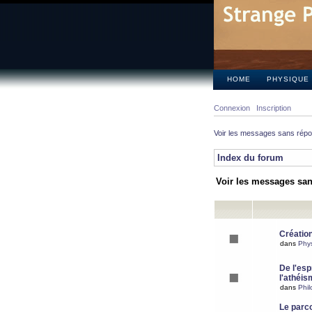
HOME
PHYSIQUE
Connexion
Inscription
Voir les messages sans rép
Index du forum
Voir les messages sa
Création
dans
Phy
De l'espr
l'athéis
dans
Phil
Le parc