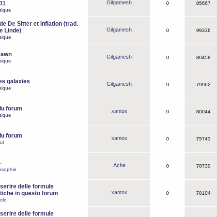
Gilgamesh
o11
0
85667
sique
e De Sitter et inflation (trad.
Gilgamesh
de Linde)
0
99336
sique
Dawn
Gilgamesh
0
80458
sique
es galaxies
Gilgamesh
0
79962
sique
du forum
xantox
0
80044
sique
du forum
xantox
0
75743
ul
-
Ache
0
78730
osophie
erire delle formule
xantox
iche in questo forum
0
78104
olo
erire delle formule