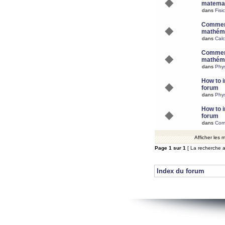
matemat
dans
Fisi
Comment
mathéma
dans
Calc
Comment
mathéma
dans
Phy
How to i
forum
dans
Phys
How to i
forum
dans
Com
Afficher les
Page
1
sur
1
[ La recherche a
Index du forum