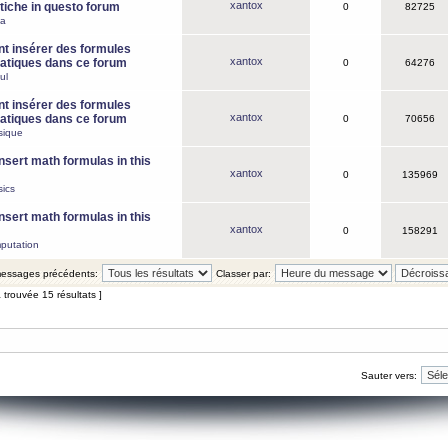
xantox
iche in questo forum
0
82725
ca
 insérer des formules
xantox
tiques dans ce forum
0
64276
ul
 insérer des formules
xantox
tiques dans ce forum
0
70656
sique
nsert math formulas in this
xantox
0
135969
ics
nsert math formulas in this
xantox
0
158291
putation
 messages précédents:
Classer par:
 trouvée 15 résultats ]
Sauter vers: