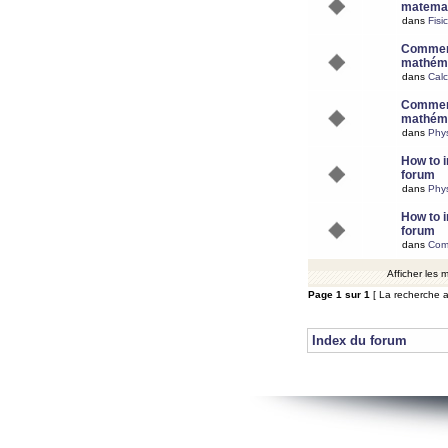
matemat
dans
Fisi
Comment
mathéma
dans
Calc
Comment
mathéma
dans
Phy
How to i
forum
dans
Phys
How to i
forum
dans
Com
Afficher les
Page
1
sur
1
[ La recherche a
Index du forum