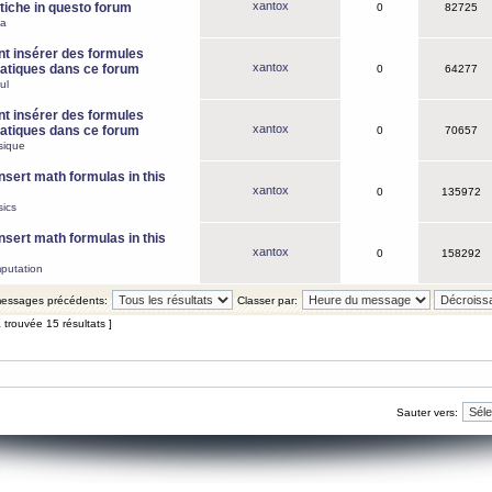
xantox
iche in questo forum
0
82725
ca
 insérer des formules
xantox
tiques dans ce forum
0
64277
ul
 insérer des formules
xantox
tiques dans ce forum
0
70657
sique
nsert math formulas in this
xantox
0
135972
ics
nsert math formulas in this
xantox
0
158292
putation
 messages précédents:
Classer par:
 trouvée 15 résultats ]
Sauter vers: