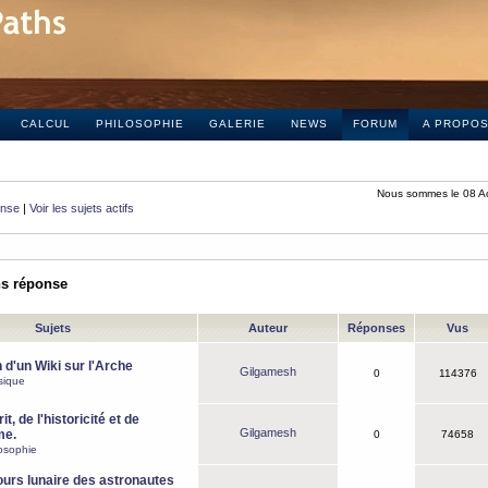
CALCUL
PHILOSOPHIE
GALERIE
NEWS
FORUM
A PROPO
Nous sommes le 08 A
onse
|
Voir les sujets actifs
ns réponse
Sujets
Auteur
Réponses
Vus
 d'un Wiki sur l'Arche
Gilgamesh
0
114376
sique
it, de l'historicité et de
Gilgamesh
me.
0
74658
osophie
ours lunaire des astronautes