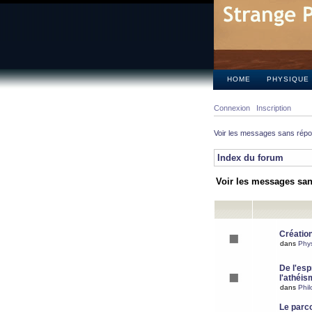
HOME
PHYSIQUE
Connexion
Inscription
Voir les messages sans rép
Index du forum
Voir les messages sa
Création
dans
Phy
De l'espr
l'athéis
dans
Phil
Le parc