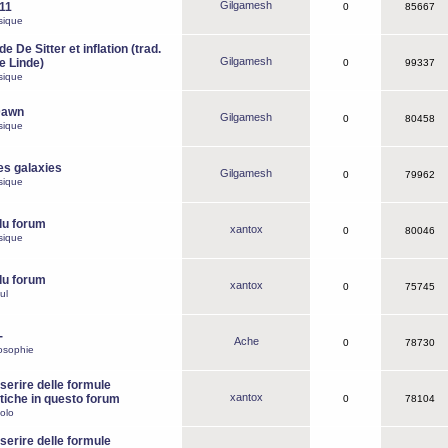
Gilgamesh
o11
0
85667
sique
e De Sitter et inflation (trad.
Gilgamesh
de Linde)
0
99337
sique
Dawn
Gilgamesh
0
80458
sique
es galaxies
Gilgamesh
0
79962
sique
du forum
xantox
0
80046
sique
du forum
xantox
0
75745
ul
-
Ache
0
78730
osophie
erire delle formule
xantox
iche in questo forum
0
78104
olo
erire delle formule