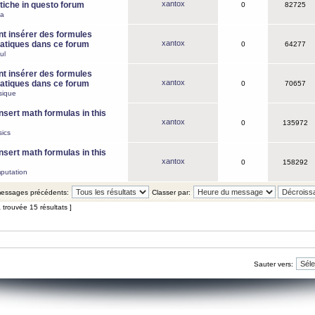
xantox
iche in questo forum
0
82725
ca
 insérer des formules
xantox
tiques dans ce forum
0
64277
ul
 insérer des formules
xantox
tiques dans ce forum
0
70657
sique
nsert math formulas in this
xantox
0
135972
ics
nsert math formulas in this
xantox
0
158292
putation
 messages précédents:
Classer par:
 trouvée 15 résultats ]
Sauter vers: