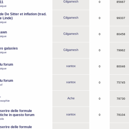
Gilgamesh
o11
0
85667
sique
e De Sitter et inflation (trad.
Gilgamesh
de Linde)
0
99337
sique
Dawn
Gilgamesh
0
80458
sique
es galaxies
Gilgamesh
0
79962
sique
du forum
xantox
0
80046
sique
du forum
xantox
0
75745
ul
-
Ache
0
78730
osophie
erire delle formule
xantox
iche in questo forum
0
78104
olo
erire delle formule