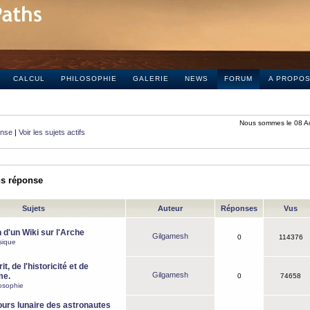
CALCUL
PHILOSOPHIE
GALERIE
NEWS
FORUM
A PROPO
Nous sommes le 08 A
onse
|
Voir les sujets actifs
ns réponse
Sujets
Auteur
Réponses
Vus
 d'un Wiki sur l'Arche
Gilgamesh
0
114376
sique
it, de l'historicité et de
Gilgamesh
me.
0
74658
osophie
ours lunaire des astronautes