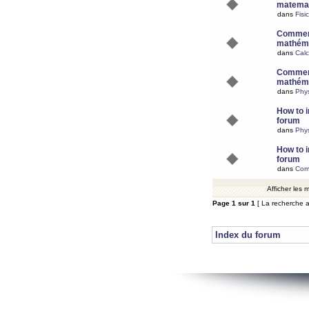
matemat
dans
Fisi
Comment
mathéma
dans
Calc
Comment
mathéma
dans
Phy
How to i
forum
dans
Phys
How to i
forum
dans
Com
Afficher les
Page
1
sur
1
[ La recherche a
Index du forum