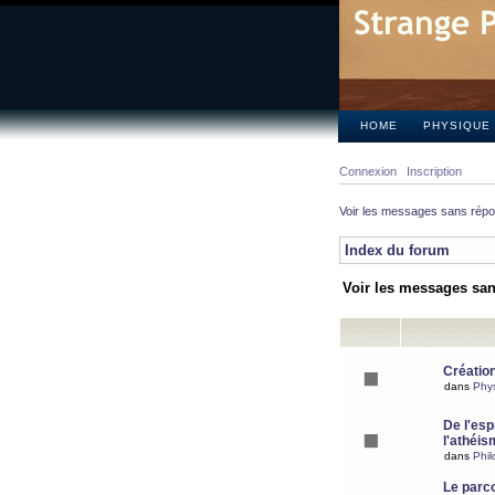
HOME
PHYSIQUE
Connexion
Inscription
Voir les messages sans rép
Index du forum
Voir les messages sa
Création
dans
Phy
De l'espr
l'athéis
dans
Phil
Le parc