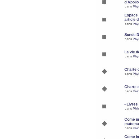
d'Apoll
dans
Phy
Espace d
article 
dans
Phy
Sonde 
dans
Phy
La vie d
dans
Phy
Charte 
dans
Phy
Charte 
dans
Calc
- Livres 
dans
Phil
Come ins
matemat
dans
Calc
Come ins