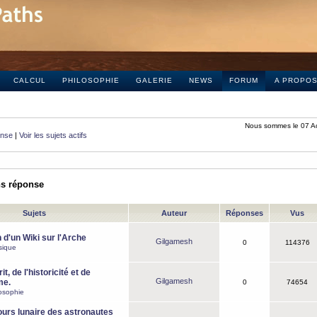
CALCUL
PHILOSOPHIE
GALERIE
NEWS
FORUM
A PROPO
Nous sommes le 07 A
onse
|
Voir les sujets actifs
ns réponse
Sujets
Auteur
Réponses
Vus
 d'un Wiki sur l'Arche
Gilgamesh
0
114376
sique
it, de l'historicité et de
Gilgamesh
me.
0
74654
osophie
ours lunaire des astronautes