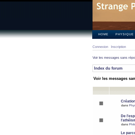
HOME
PHYSIQUE
Connexion
Inscription
Voir les messages sans rép
Index du forum
Voir les messages sa
Création
dans
Phy
De l'espr
l'athéis
dans
Phil
Le parc