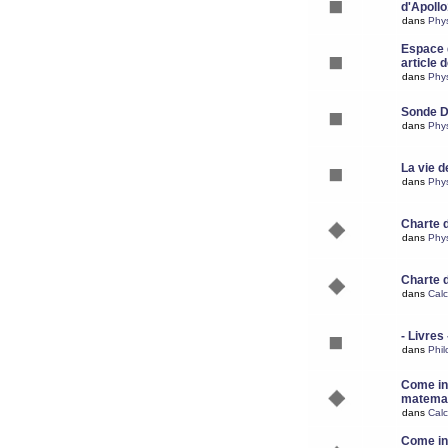
d'Apoll
dans
Phy
Espace d
article 
dans
Phy
Sonde 
dans
Phy
La vie d
dans
Phy
Charte 
dans
Phy
Charte 
dans
Calc
- Livres 
dans
Phil
Come ins
matemat
dans
Calc
Come ins