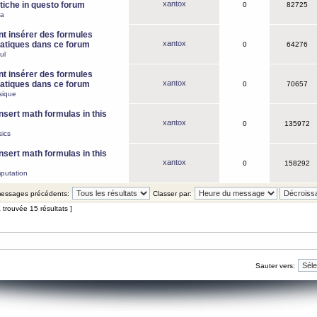
xantox
iche in questo forum
0
82725
ca
 insérer des formules
xantox
tiques dans ce forum
0
64276
ul
 insérer des formules
xantox
tiques dans ce forum
0
70657
sique
nsert math formulas in this
xantox
0
135972
ics
nsert math formulas in this
xantox
0
158292
putation
 messages précédents:
Classer par:
 trouvée 15 résultats ]
Sauter vers: