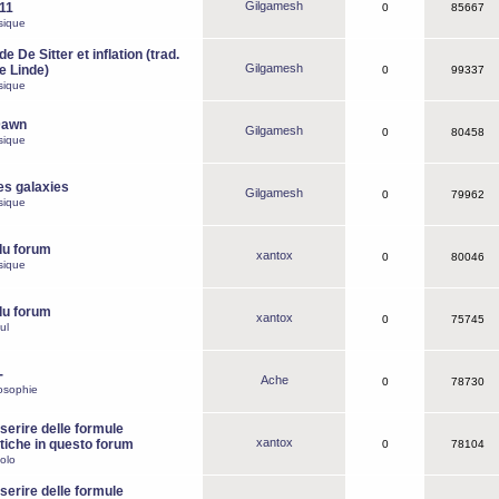
Gilgamesh
o11
0
85667
sique
e De Sitter et inflation (trad.
Gilgamesh
de Linde)
0
99337
sique
Dawn
Gilgamesh
0
80458
sique
es galaxies
Gilgamesh
0
79962
sique
du forum
xantox
0
80046
sique
du forum
xantox
0
75745
ul
-
Ache
0
78730
osophie
erire delle formule
xantox
iche in questo forum
0
78104
olo
erire delle formule