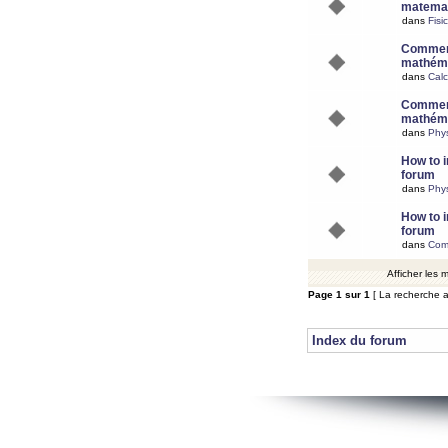
matemat
dans
Fisi
Comment
mathéma
dans
Calc
Comment
mathéma
dans
Phy
How to i
forum
dans
Phys
How to i
forum
dans
Com
Afficher les
Page
1
sur
1
[ La recherche a
Index du forum