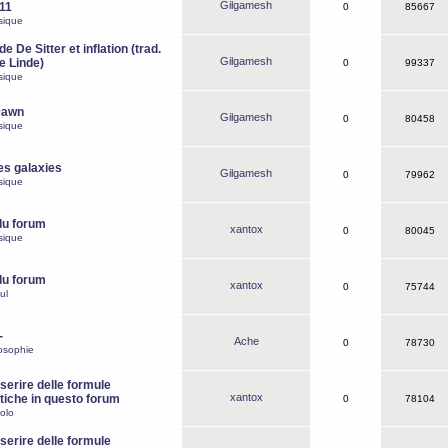
Gilgamesh
o11
0
85667
sique
e De Sitter et inflation (trad.
Gilgamesh
de Linde)
0
99337
sique
Dawn
Gilgamesh
0
80458
sique
es galaxies
Gilgamesh
0
79962
sique
du forum
xantox
0
80045
sique
du forum
xantox
0
75744
ul
-
Ache
0
78730
osophie
erire delle formule
xantox
iche in questo forum
0
78104
olo
erire delle formule