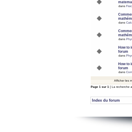
matemat
dans
Fisi
Comment
mathéma
dans
Calc
Comment
mathéma
dans
Phy
How to i
forum
dans
Phys
How to i
forum
dans
Com
Afficher les
Page
1
sur
1
[ La recherche a
Index du forum