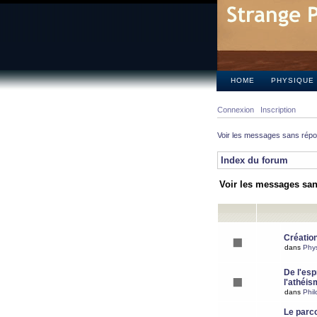
HOME
PHYSIQUE
Connexion
Inscription
Voir les messages sans rép
Index du forum
Voir les messages sa
Création
dans
Phy
De l'espr
l'athéis
dans
Phil
Le parc