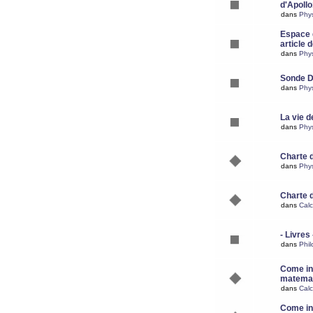
d'Apoll
dans
Phy
Espace d
article 
dans
Phy
Sonde 
dans
Phy
La vie d
dans
Phy
Charte 
dans
Phy
Charte 
dans
Calc
- Livres 
dans
Phil
Come ins
matemat
dans
Calc
Come ins