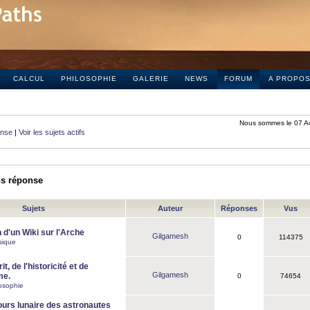
CALCUL
PHILOSOPHIE
GALERIE
NEWS
FORUM
A PROPO
Nous sommes le 07 A
onse
|
Voir les sujets actifs
ns réponse
Sujets
Auteur
Réponses
Vus
 d'un Wiki sur l'Arche
Gilgamesh
0
114375
sique
it, de l'historicité et de
Gilgamesh
me.
0
74654
osophie
ours lunaire des astronautes