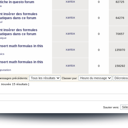
xantox
iche in questo forum
0
82725
ca
 insérer des formules
xantox
tiques dans ce forum
0
64276
ul
 insérer des formules
xantox
tiques dans ce forum
0
70657
sique
nsert math formulas in this
xantox
0
135970
ics
nsert math formulas in this
xantox
0
158292
putation
 messages précédents:
Classer par:
 trouvée 15 résultats ]
Sauter vers: