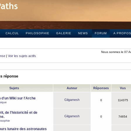
CALCUL
PHILOSOPHIE
GALERIE
NEWS
FORUM
A PROPO
Nous sommes le 07 A
onse
|
Voir les sujets actifs
ns réponse
Sujets
Auteur
Réponses
Vus
 d'un Wiki sur l'Arche
Gilgamesh
0
114375
sique
it, de l'historicité et de
Gilgamesh
me.
0
74654
osophie
ours lunaire des astronautes