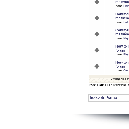
matemat
dans
Fisi
Comment
mathéma
dans
Calc
Comment
mathéma
dans
Phy
How to i
forum
dans
Phys
How to i
forum
dans
Com
Afficher les
Page
1
sur
1
[ La recherche a
Index du forum