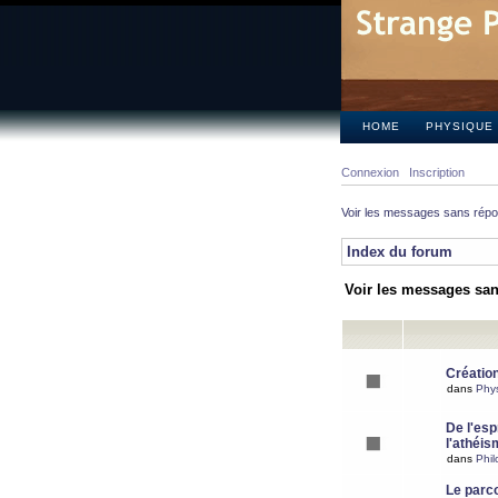
HOME
PHYSIQUE
Connexion
Inscription
Voir les messages sans rép
Index du forum
Voir les messages sa
Création
dans
Phy
De l'espr
l'athéis
dans
Phil
Le parc