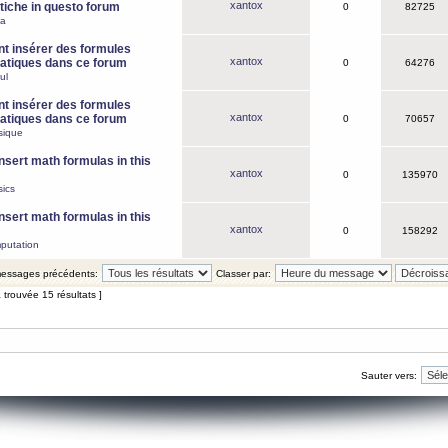
xantox
iche in questo forum
0
82725
ca
 insérer des formules
xantox
tiques dans ce forum
0
64276
ul
 insérer des formules
xantox
tiques dans ce forum
0
70657
sique
nsert math formulas in this
xantox
0
135970
ics
nsert math formulas in this
xantox
0
158292
putation
 messages précédents:
Classer par:
 trouvée 15 résultats ]
Sauter vers: