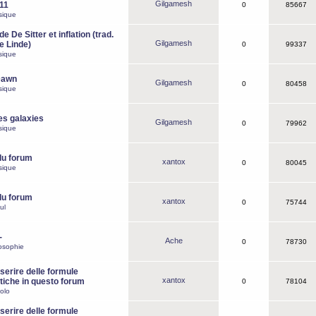
Gilgamesh
o11
0
85667
sique
e De Sitter et inflation (trad.
Gilgamesh
de Linde)
0
99337
sique
Dawn
Gilgamesh
0
80458
sique
es galaxies
Gilgamesh
0
79962
sique
du forum
xantox
0
80045
sique
du forum
xantox
0
75744
ul
-
Ache
0
78730
osophie
erire delle formule
xantox
iche in questo forum
0
78104
olo
erire delle formule