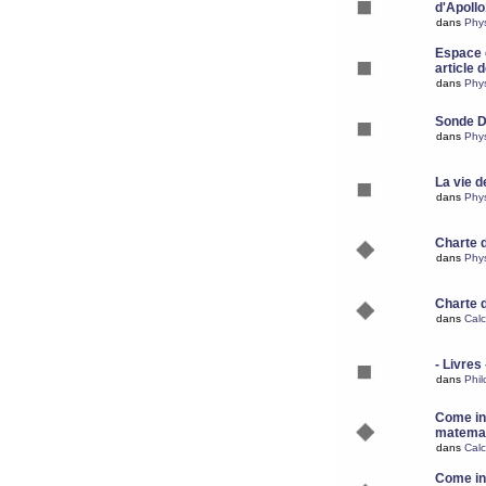
d'Apoll
dans
Phy
Espace d
article 
dans
Phy
Sonde 
dans
Phy
La vie d
dans
Phy
Charte 
dans
Phy
Charte 
dans
Calc
- Livres 
dans
Phil
Come ins
matemat
dans
Calc
Come ins