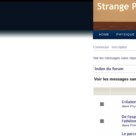
HOME
PHYSIQUE
Connexion
Inscription
Voir les messages sans rép
Index du forum
Voir les messages sa
Création
dans
Phy
De l'espr
l'athéis
dans
Phil
Le parc