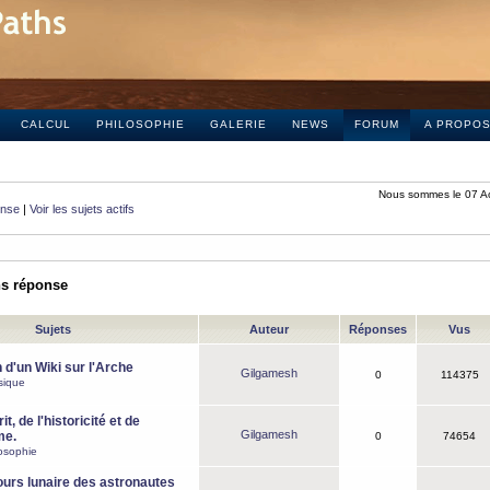
CALCUL
PHILOSOPHIE
GALERIE
NEWS
FORUM
A PROPO
Nous sommes le 07 A
onse
|
Voir les sujets actifs
ns réponse
Sujets
Auteur
Réponses
Vus
 d'un Wiki sur l'Arche
Gilgamesh
0
114375
sique
it, de l'historicité et de
Gilgamesh
me.
0
74654
osophie
ours lunaire des astronautes