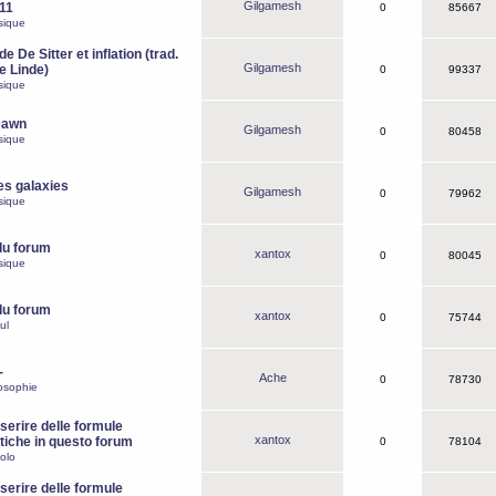
Gilgamesh
o11
0
85667
sique
e De Sitter et inflation (trad.
Gilgamesh
de Linde)
0
99337
sique
Dawn
Gilgamesh
0
80458
sique
es galaxies
Gilgamesh
0
79962
sique
du forum
xantox
0
80045
sique
du forum
xantox
0
75744
ul
-
Ache
0
78730
osophie
erire delle formule
xantox
iche in questo forum
0
78104
olo
erire delle formule