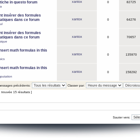
xantox
iche in questo forum
0
82725
ca
 insérer des formules
xantox
tiques dans ce forum
0
64276
ul
 insérer des formules
xantox
tiques dans ce forum
0
70657
sique
nsert math formulas in this
xantox
0
135970
ics
nsert math formulas in this
xantox
0
158292
putation
 messages précédents:
Classer par:
 trouvée 15 résultats ]
Sauter vers: