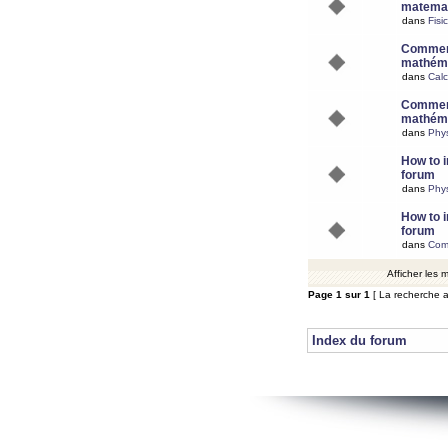
matemat
dans
Fisi
Comment
mathéma
dans
Calc
Comment
mathéma
dans
Phy
How to i
forum
dans
Phys
How to i
forum
dans
Com
Afficher les
Page
1
sur
1
[ La recherche a
Index du forum