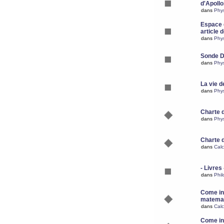
d'Apoll
dans
Phy
Espace d
article 
dans
Phy
Sonde 
dans
Phy
La vie d
dans
Phy
Charte 
dans
Phy
Charte 
dans
Calc
- Livres 
dans
Phil
Come ins
matemat
dans
Calc
Come ins