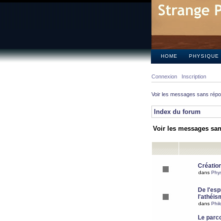
HOME
PHYSIQUE
Connexion
Inscription
Voir les messages sans rép
Index du forum
Voir les messages sa
Création
dans
Phy
De l'espr
l'athéis
dans
Phil
Le parc