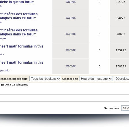
xantox
iche in questo forum
0
82725
ca
 insérer des formules
xantox
tiques dans ce forum
0
64277
ul
 insérer des formules
xantox
tiques dans ce forum
0
70657
sique
nsert math formulas in this
xantox
0
135972
ics
nsert math formulas in this
xantox
0
158292
putation
 messages précédents:
Classer par:
 trouvée 15 résultats ]
Sauter vers: