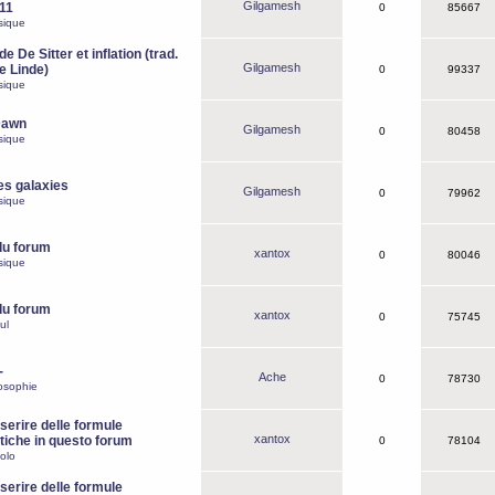
Gilgamesh
o11
0
85667
sique
e De Sitter et inflation (trad.
Gilgamesh
de Linde)
0
99337
sique
Dawn
Gilgamesh
0
80458
sique
es galaxies
Gilgamesh
0
79962
sique
du forum
xantox
0
80046
sique
du forum
xantox
0
75745
ul
-
Ache
0
78730
osophie
erire delle formule
xantox
iche in questo forum
0
78104
olo
erire delle formule