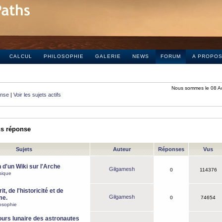
CALCUL
PHILOSOPHIE
GALERIE
NEWS
FORUM
A PROPO
Nous sommes le 08 A
onse
|
Voir les sujets actifs
ns réponse
Sujets
Auteur
Réponses
Vus
 d'un Wiki sur l'Arche
Gilgamesh
0
114376
sique
it, de l'historicité et de
Gilgamesh
me.
0
74654
osophie
ours lunaire des astronautes