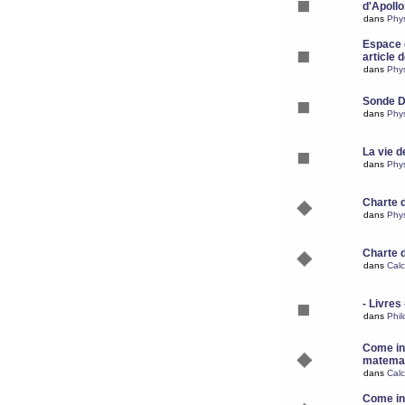
d'Apoll
dans
Phy
Espace d
article 
dans
Phy
Sonde 
dans
Phy
La vie d
dans
Phy
Charte 
dans
Phy
Charte 
dans
Calc
- Livres 
dans
Phil
Come ins
matemat
dans
Calc
Come ins