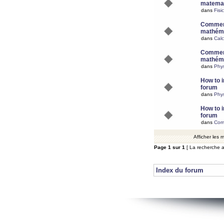
matemat
dans
Fisi
Comment
mathéma
dans
Calc
Comment
mathéma
dans
Phy
How to i
forum
dans
Phys
How to i
forum
dans
Com
Afficher les
Page
1
sur
1
[ La recherche a
Index du forum