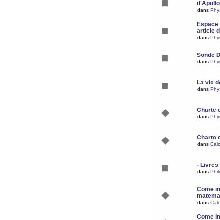
d'Apoll
dans
Phy
Espace d
article 
dans
Phy
Sonde 
dans
Phy
La vie d
dans
Phy
Charte 
dans
Phy
Charte 
dans
Calc
- Livres 
dans
Phil
Come ins
matemat
dans
Calc
Come ins