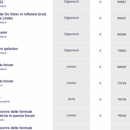
Gilgamesh
o11
0
85667
sique
e De Sitter et inflation (trad.
Gilgamesh
de Linde)
0
99337
sique
Dawn
Gilgamesh
0
80458
sique
es galaxies
Gilgamesh
0
79962
sique
du forum
xantox
0
80045
sique
du forum
xantox
0
75744
ul
-
Ache
0
78730
osophie
erire delle formule
xantox
iche in questo forum
0
78104
olo
erire delle formule