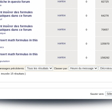
xantox
iche in questo forum
0
82725
ca
 insérer des formules
xantox
tiques dans ce forum
0
64276
ul
 insérer des formules
xantox
tiques dans ce forum
0
70657
sique
nsert math formulas in this
xantox
0
135970
ics
nsert math formulas in this
xantox
0
158292
putation
 messages précédents:
Classer par:
 trouvée 15 résultats ]
Sauter vers: