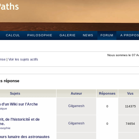
CALCUL
PHILOSOPHIE
GALERIE
NEWS
FORUM
A PROPO
Nous sommes le 07 A
onse
|
Voir les sujets actifs
ns réponse
Sujets
Auteur
Réponses
Vus
 d'un Wiki sur l'Arche
Gilgamesh
0
114375
sique
it, de l'historicité et de
Gilgamesh
me.
0
74654
osophie
ours lunaire des astronautes