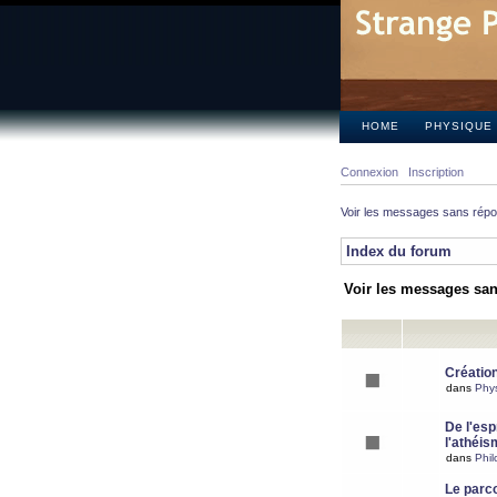
HOME
PHYSIQUE
Connexion
Inscription
Voir les messages sans rép
Index du forum
Voir les messages sa
Création
dans
Phy
De l'espr
l'athéis
dans
Phil
Le parc