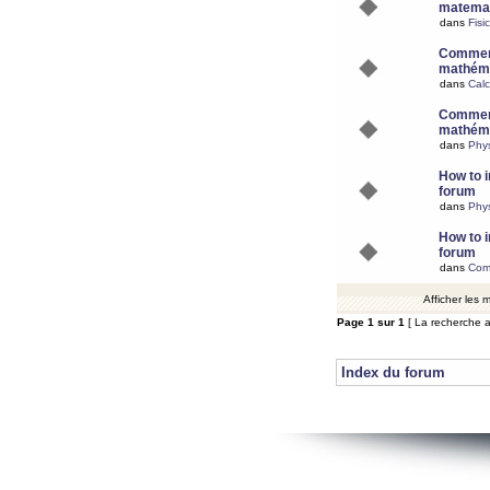
matemat
dans
Fisi
Comment
mathéma
dans
Calc
Comment
mathéma
dans
Phy
How to i
forum
dans
Phys
How to i
forum
dans
Com
Afficher les
Page
1
sur
1
[ La recherche a
Index du forum