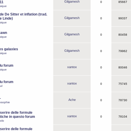
Gilgamesh
o11
0
85667
sique
e De Sitter et inflation (trad.
Gilgamesh
de Linde)
0
99337
sique
Dawn
Gilgamesh
0
80458
sique
es galaxies
Gilgamesh
0
79962
sique
du forum
xantox
0
80046
sique
du forum
xantox
0
75745
ul
-
Ache
0
78730
osophie
erire delle formule
xantox
iche in questo forum
0
78104
olo
erire delle formule