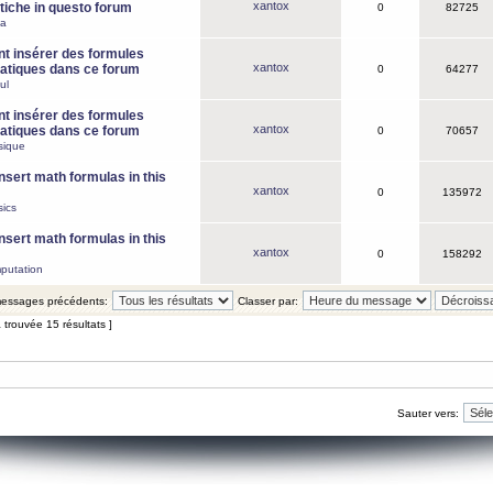
xantox
iche in questo forum
0
82725
ca
 insérer des formules
xantox
tiques dans ce forum
0
64277
ul
 insérer des formules
xantox
tiques dans ce forum
0
70657
sique
nsert math formulas in this
xantox
0
135972
ics
nsert math formulas in this
xantox
0
158292
putation
 messages précédents:
Classer par:
 trouvée 15 résultats ]
Sauter vers: