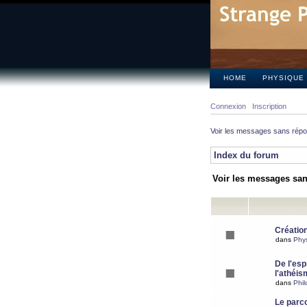
HOME
PHYSIQUE
Connexion
Inscription
Voir les messages sans rép
Index du forum
Voir les messages sa
Création
dans
Phy
De l'espr
l'athéis
dans
Phil
Le parc