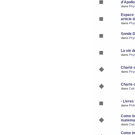
d'Apoll
dans
Phy
Espace d
article 
dans
Phy
Sonde 
dans
Phy
La vie d
dans
Phy
Charte 
dans
Phy
Charte 
dans
Calc
- Livres 
dans
Phil
Come ins
matemat
dans
Calc
Come ins