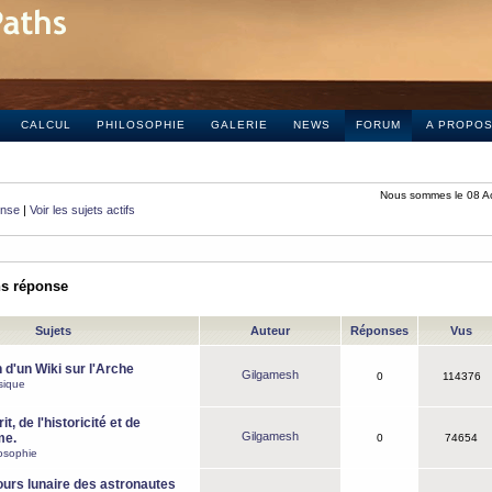
CALCUL
PHILOSOPHIE
GALERIE
NEWS
FORUM
A PROPO
Nous sommes le 08 A
onse
|
Voir les sujets actifs
ns réponse
Sujets
Auteur
Réponses
Vus
 d'un Wiki sur l'Arche
Gilgamesh
0
114376
sique
it, de l'historicité et de
Gilgamesh
me.
0
74654
osophie
ours lunaire des astronautes