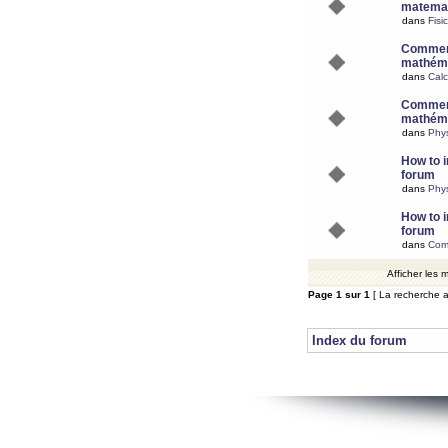
matemat
dans
Fisi
Comment
mathéma
dans
Calc
Comment
mathéma
dans
Phy
How to i
forum
dans
Phys
How to i
forum
dans
Com
Afficher les
Page
1
sur
1
[ La recherche a
Index du forum