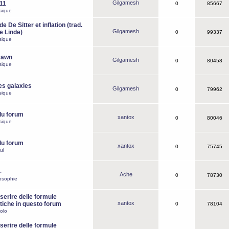
Gilgamesh
o11
0
85667
sique
e De Sitter et inflation (trad.
Gilgamesh
de Linde)
0
99337
sique
Dawn
Gilgamesh
0
80458
sique
es galaxies
Gilgamesh
0
79962
sique
du forum
xantox
0
80046
sique
du forum
xantox
0
75745
ul
-
Ache
0
78730
osophie
erire delle formule
xantox
iche in questo forum
0
78104
olo
erire delle formule