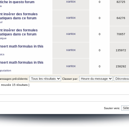
xantox
iche in questo forum
0
82725
ca
 insérer des formules
xantox
tiques dans ce forum
0
64276
ul
 insérer des formules
xantox
tiques dans ce forum
0
70657
sique
nsert math formulas in this
xantox
0
135972
ics
nsert math formulas in this
xantox
0
158292
putation
 messages précédents:
Classer par:
 trouvée 15 résultats ]
Sauter vers: