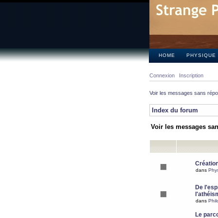
HOME
PHYSIQUE
Connexion
Inscription
Voir les messages sans rép
Index du forum
Voir les messages sa
Création
dans
Phy
De l'espr
l'athéis
dans
Phil
Le parc