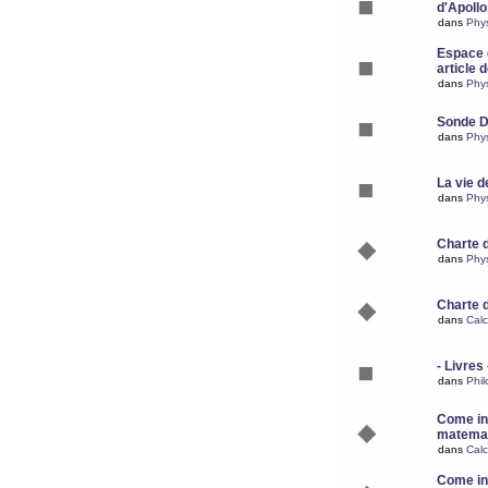
d'Apoll
dans
Phy
Espace d
article 
dans
Phy
Sonde 
dans
Phy
La vie d
dans
Phy
Charte 
dans
Phy
Charte 
dans
Calc
- Livres 
dans
Phil
Come ins
matemat
dans
Calc
Come ins