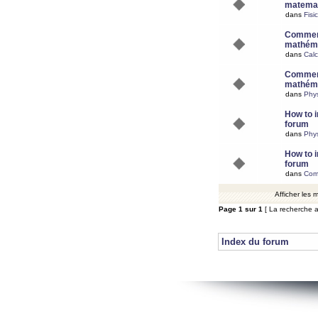
matemat
dans
Fisi
Comment
mathéma
dans
Calc
Comment
mathéma
dans
Phy
How to i
forum
dans
Phys
How to i
forum
dans
Com
Afficher les
Page
1
sur
1
[ La recherche a
Index du forum