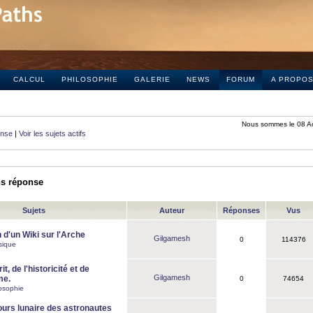
CALCUL
PHILOSOPHIE
GALERIE
NEWS
FORUM
A PROPO
Nous sommes le 08 A
onse
|
Voir les sujets actifs
ns réponse
Sujets
Auteur
Réponses
Vus
 d'un Wiki sur l'Arche
Gilgamesh
0
114376
sique
it, de l'historicité et de
Gilgamesh
me.
0
74654
osophie
ours lunaire des astronautes