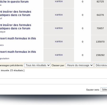
xantox
iche in questo forum
0
82725
ca
 insérer des formules
xantox
tiques dans ce forum
0
64276
ul
 insérer des formules
xantox
tiques dans ce forum
0
70657
sique
nsert math formulas in this
xantox
0
135970
ics
nsert math formulas in this
xantox
0
158292
putation
 messages précédents:
Classer par:
 trouvée 15 résultats ]
Sauter vers: