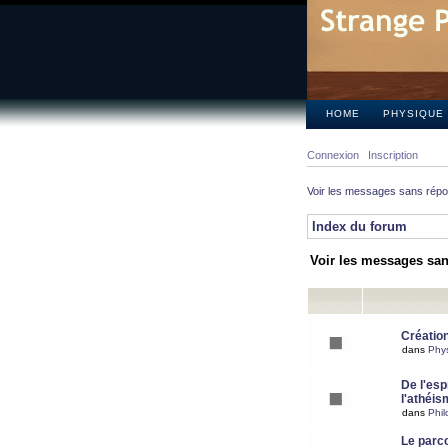
HOME
PHYSIQUE
Connexion
Inscription
Voir les messages sans rép
Index du forum
Voir les messages sa
Création
dans
Phy
De l'espr
l'athéis
dans
Phil
Le parc