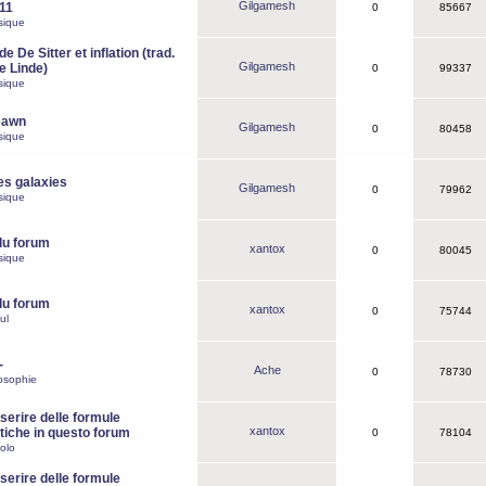
Gilgamesh
o11
0
85667
sique
e De Sitter et inflation (trad.
Gilgamesh
de Linde)
0
99337
sique
Dawn
Gilgamesh
0
80458
sique
es galaxies
Gilgamesh
0
79962
sique
du forum
xantox
0
80045
sique
du forum
xantox
0
75744
ul
-
Ache
0
78730
osophie
erire delle formule
xantox
iche in questo forum
0
78104
olo
erire delle formule