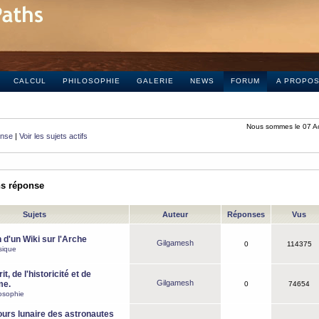
CALCUL
PHILOSOPHIE
GALERIE
NEWS
FORUM
A PROPO
Nous sommes le 07 A
onse
|
Voir les sujets actifs
ns réponse
Sujets
Auteur
Réponses
Vus
 d'un Wiki sur l'Arche
Gilgamesh
0
114375
sique
it, de l'historicité et de
Gilgamesh
me.
0
74654
osophie
ours lunaire des astronautes