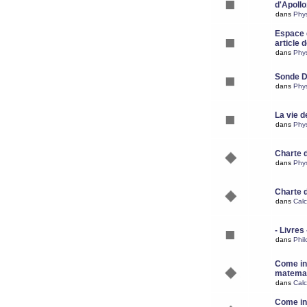
d'Apoll
dans
Phy
Espace d
article 
dans
Phy
Sonde 
dans
Phy
La vie d
dans
Phy
Charte 
dans
Phy
Charte 
dans
Calc
- Livres 
dans
Phil
Come ins
matemat
dans
Calc
Come ins