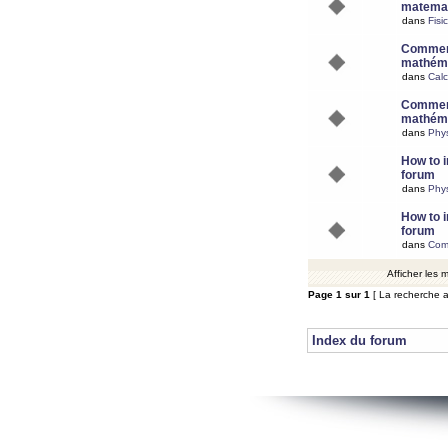
matemat
dans
Fisi
Comment
mathéma
dans
Calc
Comment
mathéma
dans
Phy
How to i
forum
dans
Phys
How to i
forum
dans
Com
Afficher les
Page
1
sur
1
[ La recherche a
Index du forum