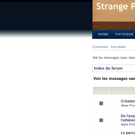
HOME
PHYSIQUE
Connexion
Inscription
Voir les messages sans rép
Index du forum
Voir les messages sa
Création
dans
Phy
De l'espr
l'athéis
dans
Phil
Le parc