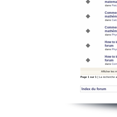
matemat
dans
Fisi
Comment
mathéma
dans
Calc
Comment
mathéma
dans
Phy
How to i
forum
dans
Phys
How to i
forum
dans
Com
Afficher les
Page
1
sur
1
[ La recherche a
Index du forum