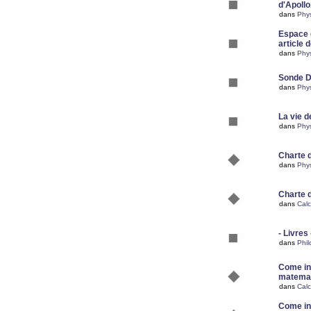
d'Apoll
dans
Phy
Espace d
article 
dans
Phy
Sonde 
dans
Phy
La vie d
dans
Phy
Charte 
dans
Phy
Charte 
dans
Calc
- Livres 
dans
Phil
Come ins
matemat
dans
Calc
Come ins