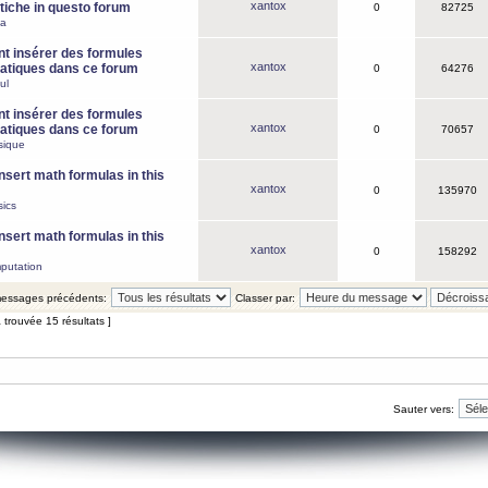
xantox
iche in questo forum
0
82725
ca
 insérer des formules
xantox
tiques dans ce forum
0
64276
ul
 insérer des formules
xantox
tiques dans ce forum
0
70657
sique
nsert math formulas in this
xantox
0
135970
ics
nsert math formulas in this
xantox
0
158292
putation
 messages précédents:
Classer par:
 trouvée 15 résultats ]
Sauter vers: