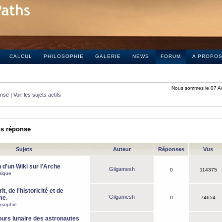
CALCUL
PHILOSOPHIE
GALERIE
NEWS
FORUM
A PROPO
Nous sommes le 07 A
onse
|
Voir les sujets actifs
ns réponse
Sujets
Auteur
Réponses
Vus
 d'un Wiki sur l'Arche
Gilgamesh
0
114375
sique
it, de l'historicité et de
Gilgamesh
me.
0
74654
osophie
ours lunaire des astronautes