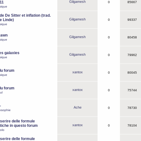
Gilgamesh
o11
0
85667
sique
e De Sitter et inflation (trad.
Gilgamesh
de Linde)
0
99337
sique
Dawn
Gilgamesh
0
80458
sique
es galaxies
Gilgamesh
0
79962
sique
du forum
xantox
0
80045
sique
du forum
xantox
0
75744
ul
-
Ache
0
78730
osophie
erire delle formule
xantox
iche in questo forum
0
78104
olo
erire delle formule