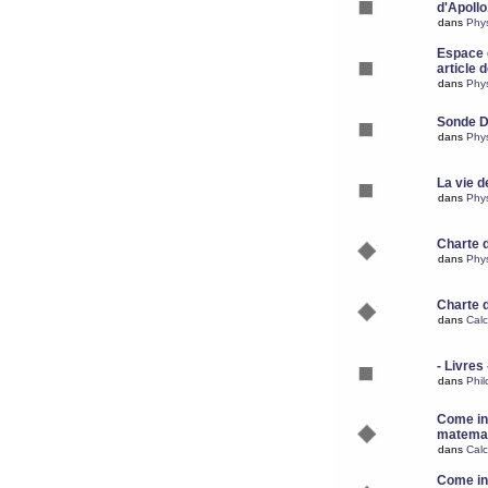
d'Apoll
dans
Phy
Espace d
article 
dans
Phy
Sonde 
dans
Phy
La vie d
dans
Phy
Charte 
dans
Phy
Charte 
dans
Calc
- Livres 
dans
Phil
Come ins
matemat
dans
Calc
Come ins