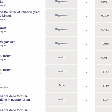
Gilgamesh
o11
0
85667
sique
e De Sitter et inflation (trad.
Gilgamesh
de Linde)
0
99300
sique
Dawn
Gilgamesh
0
80451
sique
es galaxies
Gilgamesh
0
79955
sique
du forum
xantox
0
80037
sique
du forum
xantox
0
75743
ul
-
Ache
0
78730
osophie
erire delle formule
xantox
iche in questo forum
0
78104
olo
erire delle formule