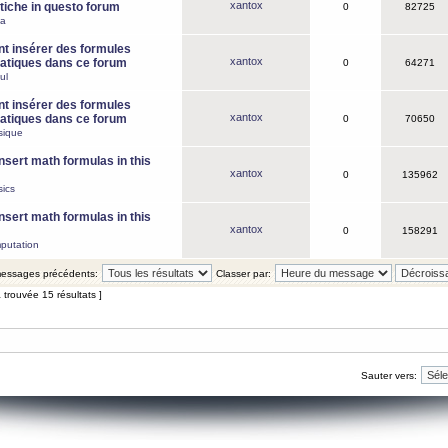
xantox
iche in questo forum
0
82725
ca
 insérer des formules
xantox
tiques dans ce forum
0
64271
ul
 insérer des formules
xantox
tiques dans ce forum
0
70650
sique
nsert math formulas in this
xantox
0
135962
ics
nsert math formulas in this
xantox
0
158291
putation
 messages précédents:
Classer par:
 trouvée 15 résultats ]
Sauter vers: