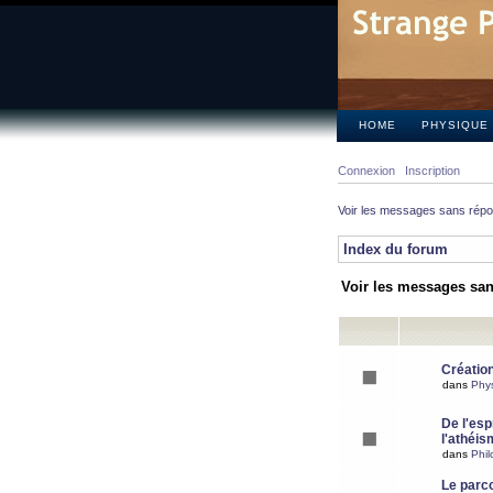
HOME
PHYSIQUE
Connexion
Inscription
Voir les messages sans rép
Index du forum
Voir les messages sa
Création
dans
Phy
De l'espr
l'athéis
dans
Phil
Le parc