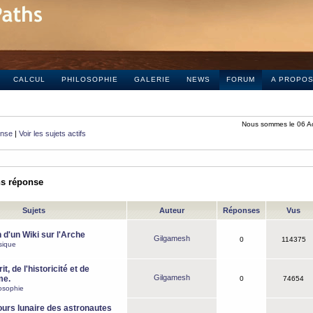
CALCUL
PHILOSOPHIE
GALERIE
NEWS
FORUM
A PROPO
Nous sommes le 06 A
onse
|
Voir les sujets actifs
ns réponse
Sujets
Auteur
Réponses
Vus
 d'un Wiki sur l'Arche
Gilgamesh
0
114375
sique
it, de l'historicité et de
Gilgamesh
me.
0
74654
osophie
ours lunaire des astronautes