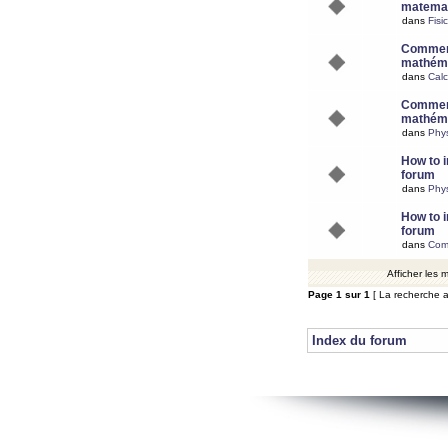
matemat
dans
Fisi
Comment
mathéma
dans
Calc
Comment
mathéma
dans
Phy
How to i
forum
dans
Phys
How to i
forum
dans
Com
Afficher les
Page
1
sur
1
[ La recherche a
Index du forum