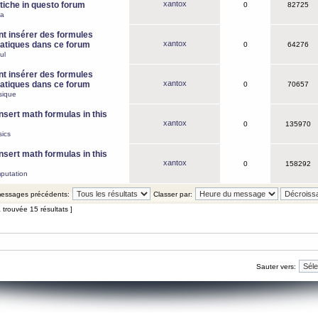
xantox
iche in questo forum
0
82725
ca
 insérer des formules
xantox
tiques dans ce forum
0
64276
ul
 insérer des formules
xantox
tiques dans ce forum
0
70657
sique
nsert math formulas in this
xantox
0
135970
ics
nsert math formulas in this
xantox
0
158292
putation
 messages précédents:
Classer par:
 trouvée 15 résultats ]
Sauter vers: