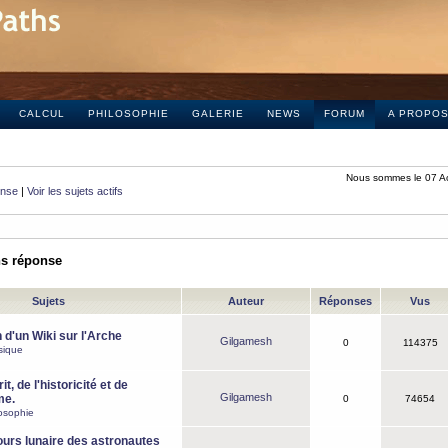
CALCUL
PHILOSOPHIE
GALERIE
NEWS
FORUM
A PROPO
Nous sommes le 07 A
onse
|
Voir les sujets actifs
ns réponse
Sujets
Auteur
Réponses
Vus
 d'un Wiki sur l'Arche
Gilgamesh
0
114375
sique
it, de l'historicité et de
Gilgamesh
me.
0
74654
osophie
ours lunaire des astronautes