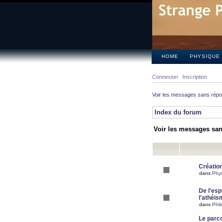
HOME
PHYSIQUE
Connexion
Inscription
Voir les messages sans rép
Index du forum
Voir les messages sa
Création
dans
Phy
De l'espr
l'athéis
dans
Phil
Le parc