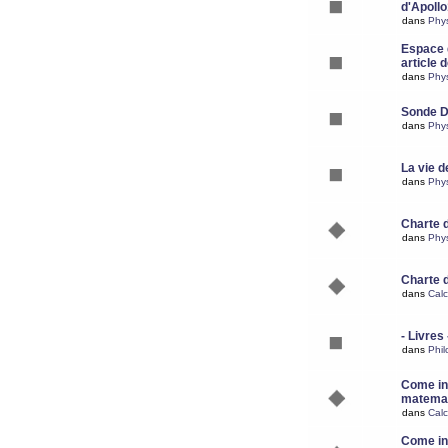
d'Apoll
dans
Phy
Espace d
article 
dans
Phy
Sonde 
dans
Phy
La vie d
dans
Phy
Charte 
dans
Phy
Charte 
dans
Calc
- Livres 
dans
Phil
Come ins
matemat
dans
Calc
Come ins