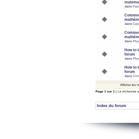
matemat
dans
Fisi
Comment
mathéma
dans
Calc
Comment
mathéma
dans
Phy
How to i
forum
dans
Phys
How to i
forum
dans
Com
Afficher les
Page
1
sur
1
[ La recherche a
Index du forum