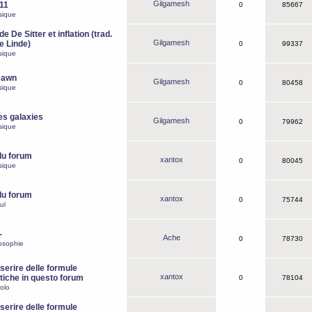
Gilgamesh
o11
0
85667
sique
e De Sitter et inflation (trad.
Gilgamesh
de Linde)
0
99337
sique
Dawn
Gilgamesh
0
80458
sique
es galaxies
Gilgamesh
0
79962
sique
du forum
xantox
0
80045
sique
du forum
xantox
0
75744
ul
-
Ache
0
78730
osophie
erire delle formule
xantox
iche in questo forum
0
78104
olo
erire delle formule