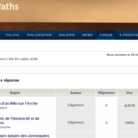
CALCUL
PHILOSOPHIE
GALERIE
NEWS
FORUM
A PROPO
Nous sommes le 08 A
onse
|
Voir les sujets actifs
ns réponse
Sujets
Auteur
Réponses
Vus
 d'un Wiki sur l'Arche
Gilgamesh
0
114376
sique
it, de l'historicité et de
Gilgamesh
me.
0
74654
osophie
ours lunaire des astronautes