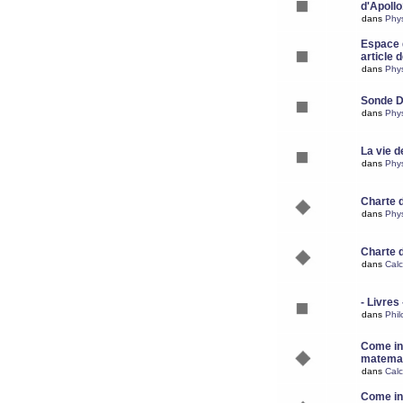
d'Apoll
dans
Phy
Espace d
article 
dans
Phy
Sonde 
dans
Phy
La vie d
dans
Phy
Charte 
dans
Phy
Charte 
dans
Calc
- Livres 
dans
Phil
Come ins
matemat
dans
Calc
Come ins