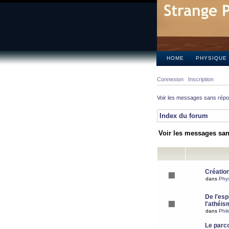
HOME
PHYSIQUE
Connexion
Inscription
Voir les messages sans rép
Index du forum
Voir les messages sa
Création
dans
Phy
De l'espr
l'athéis
dans
Phil
Le parc