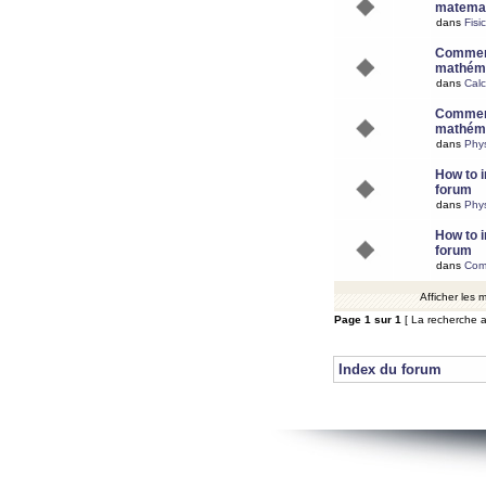
matemat
dans
Fisi
Comment
mathéma
dans
Calc
Comment
mathéma
dans
Phy
How to i
forum
dans
Phys
How to i
forum
dans
Com
Afficher les
Page
1
sur
1
[ La recherche a
Index du forum