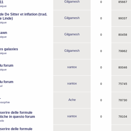
Gilgamesh
o11
0
85667
sique
e De Sitter et inflation (trad.
Gilgamesh
de Linde)
0
99337
sique
Dawn
Gilgamesh
0
80458
sique
es galaxies
Gilgamesh
0
79962
sique
du forum
xantox
0
80046
sique
du forum
xantox
0
75745
ul
-
Ache
0
78730
osophie
erire delle formule
xantox
iche in questo forum
0
78104
olo
erire delle formule