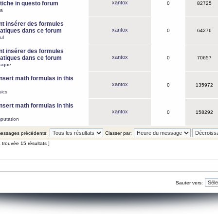
xantox
iche in questo forum
0
82725
ca
 insérer des formules
xantox
tiques dans ce forum
0
64276
ul
 insérer des formules
xantox
tiques dans ce forum
0
70657
sique
nsert math formulas in this
xantox
0
135972
ics
nsert math formulas in this
xantox
0
158292
putation
 messages précédents:
Classer par:
 trouvée 15 résultats ]
Sauter vers: