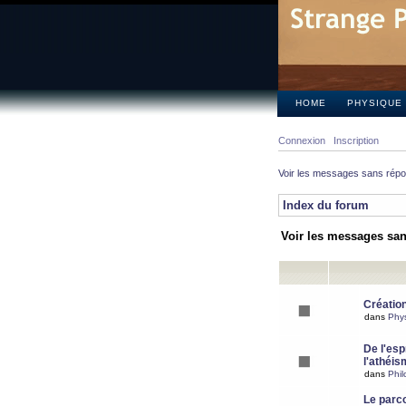
HOME
PHYSIQUE
Connexion
Inscription
Voir les messages sans rép
Index du forum
Voir les messages sa
Création
dans
Phy
De l'espr
l'athéis
dans
Phil
Le parc