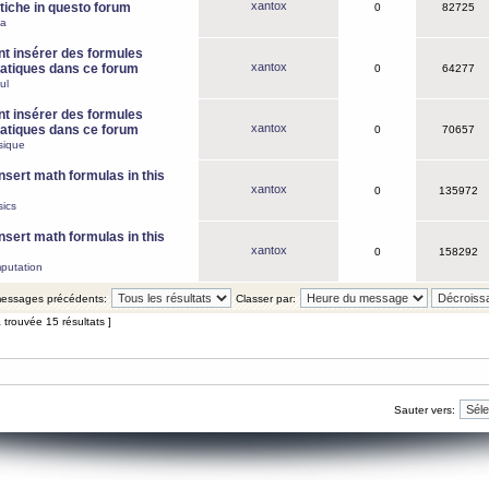
xantox
iche in questo forum
0
82725
ca
 insérer des formules
xantox
tiques dans ce forum
0
64277
ul
 insérer des formules
xantox
tiques dans ce forum
0
70657
sique
nsert math formulas in this
xantox
0
135972
ics
nsert math formulas in this
xantox
0
158292
putation
 messages précédents:
Classer par:
 trouvée 15 résultats ]
Sauter vers: