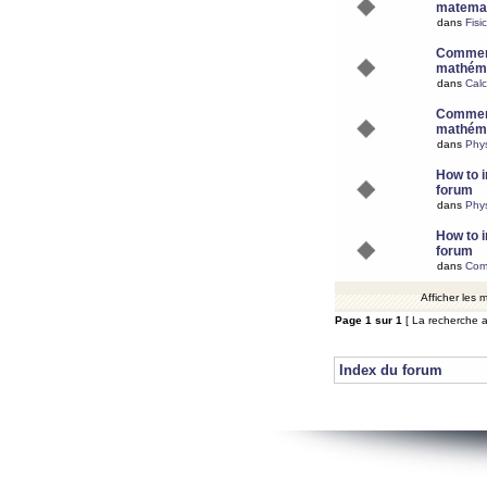
matemat
dans
Fisi
Comment
mathéma
dans
Calc
Comment
mathéma
dans
Phy
How to i
forum
dans
Phys
How to i
forum
dans
Com
Afficher les
Page
1
sur
1
[ La recherche a
Index du forum