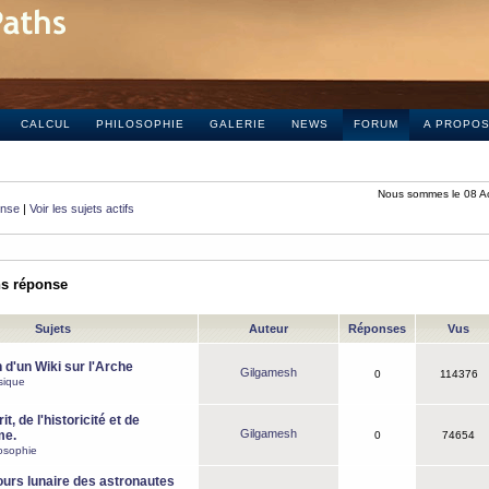
CALCUL
PHILOSOPHIE
GALERIE
NEWS
FORUM
A PROPO
Nous sommes le 08 A
onse
|
Voir les sujets actifs
ns réponse
Sujets
Auteur
Réponses
Vus
 d'un Wiki sur l'Arche
Gilgamesh
0
114376
sique
it, de l'historicité et de
Gilgamesh
me.
0
74654
osophie
ours lunaire des astronautes