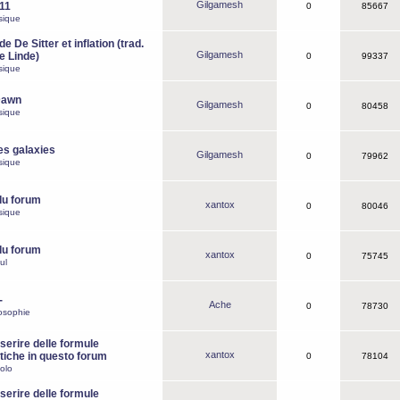
Gilgamesh
o11
0
85667
sique
e De Sitter et inflation (trad.
Gilgamesh
de Linde)
0
99337
sique
Dawn
Gilgamesh
0
80458
sique
es galaxies
Gilgamesh
0
79962
sique
du forum
xantox
0
80046
sique
du forum
xantox
0
75745
ul
-
Ache
0
78730
osophie
erire delle formule
xantox
iche in questo forum
0
78104
olo
erire delle formule