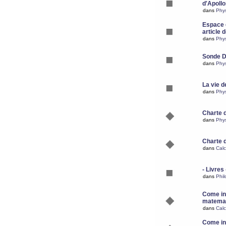
d'Apoll
dans
Phy
Espace d
article 
dans
Phy
Sonde 
dans
Phy
La vie d
dans
Phy
Charte 
dans
Phy
Charte 
dans
Calc
- Livres 
dans
Phil
Come ins
matemat
dans
Calc
Come ins